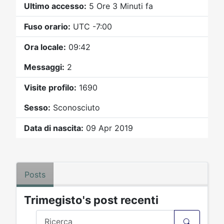
Video
Donazione
Forum
Ultimo accesso:
5 Ore 3 Minuti fa
Fuso orario:
UTC -7:00
Ora locale:
09:42
Messaggi:
2
Visite profilo:
1690
Sesso:
Sconosciuto
Data di nascita:
09 Apr 2019
Posts
Trimegisto's post recenti