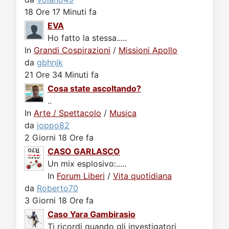
18 Ore 17 Minuti fa
EVA
Ho fatto la stessa.....
In
Grandi Cospirazioni
/
Missioni Apollo
da
gbhnjk
21 Ore 34 Minuti fa
Cosa state ascoltando?
..
In
Arte / Spettacolo
/
Musica
da
joppo82
2 Giorni 18 Ore fa
CASO GARLASCO
Un mix esplosivo:.....
In
Forum Liberi
/
Vita quotidiana
da
Roberto70
3 Giorni 18 Ore fa
Caso Yara Gambirasio
Ti ricordi quando gli investigatori