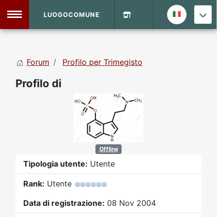
LUOGOCOMUNE
MENU
Forum
Profilo per Trimegisto
Home
Profilo di
Info Sito
Login
DVD Shop
Contatti
Offline
Vecchio Sito
Tipologia utente:
Utente
Rank:
Utente
Archivio
Data di registrazione:
08 Nov 2004