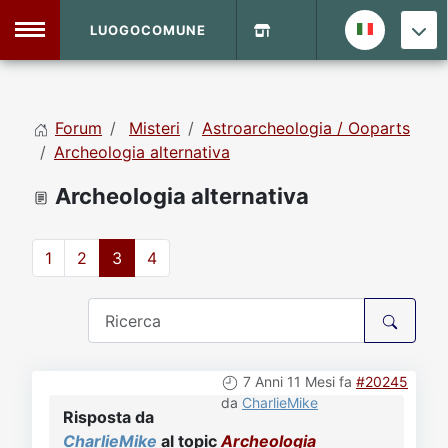
LUOGOCOMUNE
MENU
Forum
Misteri
Astroarcheologia / Ooparts
Home
Archeologia alternativa
Archeologia alternativa
Info Sito
Login
DVD Shop
1
2
3
4
Contatti
Vecchio Sito
7 Anni 11 Mesi fa
#20245
Archivio
da
CharlieMike
Risposta da
CharlieMike
al topic
Archeologia