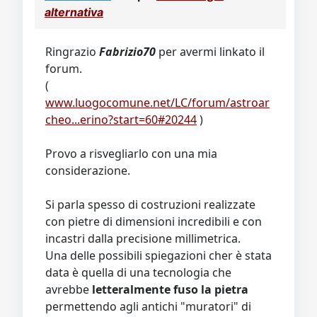
Video
Donazione
Forum
alternativa
Ringrazio
Fabrizio70
per avermi linkato il
forum.
(
www.luogocomune.net/LC/forum/astroar
cheo...erino?start=60#20244
)
Provo a risvegliarlo con una mia
considerazione.
Si parla spesso di costruzioni realizzate
con pietre di dimensioni incredibili e con
incastri dalla precisione millimetrica.
Una delle possibili spiegazioni cher è stata
data è quella di una tecnologia che
avrebbe
letteralmente fuso la pietra
permettendo agli antichi "muratori" di