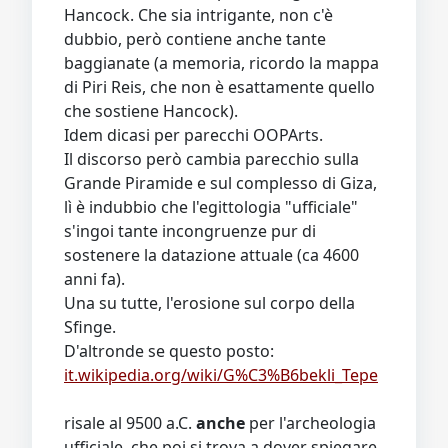
Hancock. Che sia intrigante, non c'è
dubbio, però contiene anche tante
baggianate (a memoria, ricordo la mappa
di Piri Reis, che non è esattamente quello
che sostiene Hancock).
Idem dicasi per parecchi OOPArts.
Il discorso però cambia parecchio sulla
Grande Piramide e sul complesso di Giza,
lì è indubbio che l'egittologia "ufficiale"
s'ingoi tante incongruenze pur di
sostenere la datazione attuale (ca 4600
anni fa).
Una su tutte, l'erosione sul corpo della
Sfinge.
D'altronde se questo posto:
it.wikipedia.org/wiki/G%C3%B6bekli_Tepe
risale al 9500 a.C.
anche
per l'archeologia
ufficiale, che poi si trova a dover spiegare