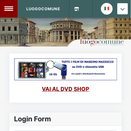
LUOGOCOMUNE
MENU
Home
Info Sito
Login
DVD Shop
Contatti
VAI AL DVD SHOP
Vecchio Sito
Archivio
Login Form