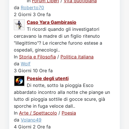
In
Forum Liberi
/
Vita quotidiana
da
Roberto70
2 Giorni 3 Ore fa
Caso Yara Gambirasio
Ti ricordi quando gli investigatori
cercavano la madre di un figlio ritenuto
"illegittimo"? Le ricerche furono estese a
ospedali, ginecologi..
In
Storia e Filosofia
/
Politica italiana
da
Wolf
3 Giorni 10 Ore fa
Poesie degli utenti
Di notte, sotto la pioggia Esco
abbardato incontro alla notte che piange un
lutto di pioggia sottile di gocce scure, già
sporche in fuga veloce dall..
In
Arte / Spettacolo
/
Poesia
da
Volano49
4 Giorni 2 Ore fa