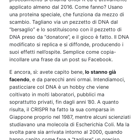
applicato almeno dal 2016. Come fanno? Usano
una proteina speciale, che funziona da mezzo di
scambio. Tagliano via un pezzetto di DNA dal
“bersaglio” e lo sostituiscono con il pezzetto di
DNA preso da “donatore”, e il gioco è fatto. Il DNA
modificato si replica e si diffonde, producendo i
suoi effetti nell’ospite. Semplice come copia-
incollare una frase da un post su Facebook.
E ancora, sì: avete capito bene,
lo stanno già
facendo
, e da parecchi anni ormai. Intendiamoci,
pasticciare col DNA è un hobby che viene
coltivato in molti laboratori, pubblici ma
soprattutto privati, fin dagli anni ’80. A quanto
risulta, il CRISPR ha fatto la sua comparsa in
Giappone proprio nel 1987, mentre alcuni scienziati
studiavano una molecola di Escherichia Coli. Ma la
svolta pare sia arrivata intorno al 2000, quando
hanno capito come fare a “tagliare” un preciso