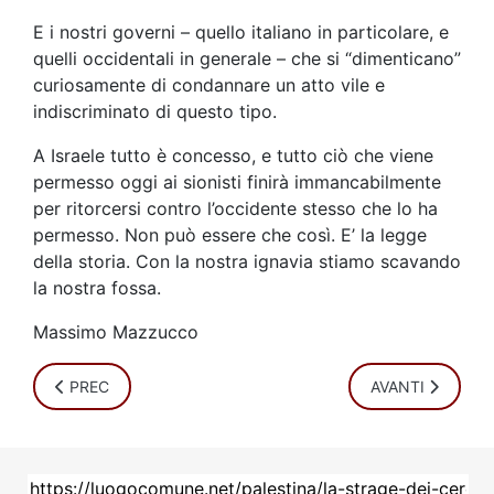
E i nostri governi – quello italiano in particolare, e
quelli occidentali in generale – che si “dimenticano”
curiosamente di condannare un atto vile e
indiscriminato di questo tipo.
A Israele tutto è concesso, e tutto ciò che viene
permesso oggi ai sionisti finirà immancabilmente
per ritorcersi contro l’occidente stesso che lo ha
permesso. Non può essere che così. E’ la legge
della storia. Con la nostra ignavia stiamo scavando
la nostra fossa.
Massimo Mazzucco
ARTICOLO PRECEDENTE: GIDEON LEVY: UN EBREO CORAG
ARTICOLO SUCCE
PREC
AVANTI