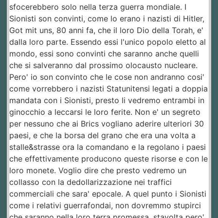
sfocerebbero solo nella terza guerra mondiale. I
Sionisti son convinti, come lo erano i nazisti di Hitler,
Got mit uns, 80 anni fa, che il loro Dio della Torah, e'
dalla loro parte. Essendo essi l'unico popolo eletto al
mondo, essi sono convinti che saranno anche quelli
che si salveranno dal prossimo olocausto nucleare.
Pero' io son convinto che le cose non andranno cosi'
come vorrebbero i nazisti Statunitensi legati a doppia
mandata con i Sionisti, presto li vedremo entrambi in
ginocchio a leccarsi le loro ferite. Non e' un segreto
per nessuno che ai Brics vogliano aderire ulteriori 30
paesi, e che la borsa del grano che era una volta a
stalle&strasse ora la comandano e la regolano i paesi
che effettivamente producono queste risorse e con le
loro monete. Voglio dire che presto vedremo un
collasso con la dedollarizzazione nei traffici
commerciali che sara' epocale. A quel punto i Sionisti
come i relativi guerrafondai, non dovremmo stupirci
che saranno nella loro terra promessa, stavolta pero'