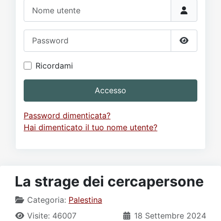
Video
Donazione
Forum
Nome utente
Password
Mostra p
Ricordami
Accesso
Password dimenticata?
Hai dimenticato il tuo nome utente?
La strage dei cercapersone
Categoria:
Palestina
Visite: 46007
18 Settembre 2024