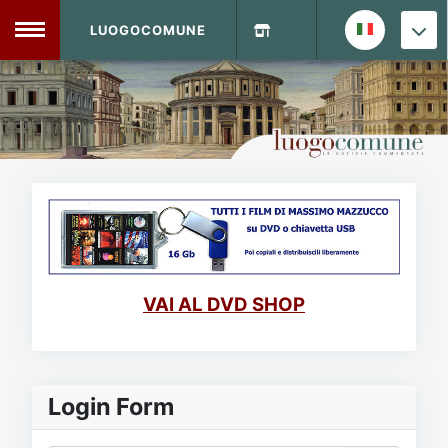
LUOGOCOMUNE
MENU
Home
Info Sito
Login
DVD Shop
Contatti
VAI AL DVD SHOP
Vecchio Sito
Archivio
Login Form