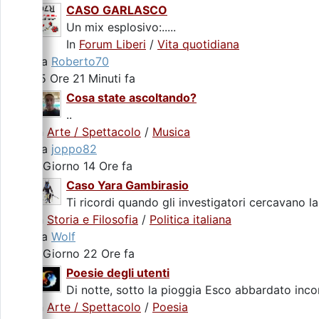
CASO GARLASCO
Un mix esplosivo:.....
In
Forum Liberi
/
Vita quotidiana
da
Roberto70
15 Ore 21 Minuti fa
Cosa state ascoltando?
..
In
Arte / Spettacolo
/
Musica
da
joppo82
1 Giorno 14 Ore fa
Caso Yara Gambirasio
Ti ricordi quando gli investigatori cercavano la
In
Storia e Filosofia
/
Politica italiana
da
Wolf
1 Giorno 22 Ore fa
Poesie degli utenti
Di notte, sotto la pioggia Esco abbardato incon
In
Arte / Spettacolo
/
Poesia