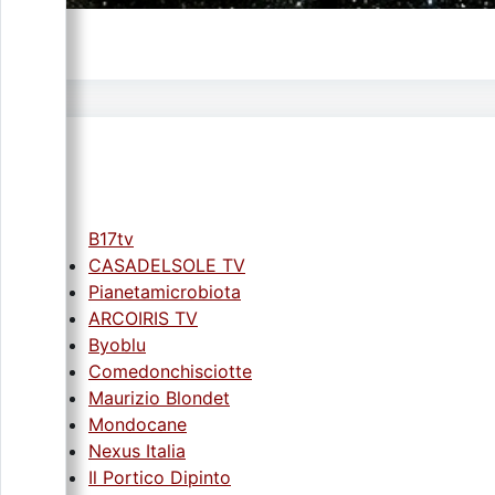
B17tv
CASADELSOLE TV
Pianetamicrobiota
ARCOIRIS TV
Byoblu
Comedonchisciotte
Maurizio Blondet
Mondocane
Nexus Italia
Il Portico Dipinto