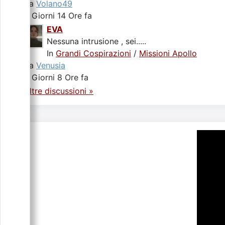
da
Volano49
2 Giorni 14 Ore fa
EVA
Nessuna intrusione , sei.....
In
Grandi Cospirazioni
/
Missioni Apollo
da
Venusia
4 Giorni 8 Ore fa
Altre discussioni »