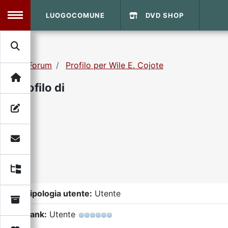
LUOGOCOMUNE
DVD SHOP
MENU
Forum
Profilo per Wile E. Cojote
Search
Home
Profilo di
Info Sito
Login
DVD Shop
Contatti
Vecchio Sito
Tipologia utente:
Utente
Archivio
Rank:
Utente