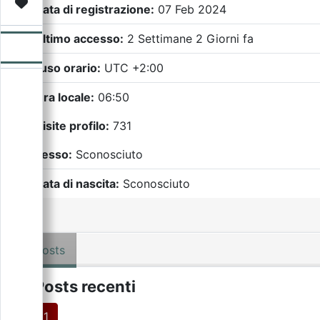
Video
Donazione
Forum
Data di registrazione:
07 Feb 2024
Ultimo accesso:
2 Settimane 2 Giorni fa
Fuso orario:
UTC +2:00
Ora locale:
06:50
Visite profilo:
731
Sesso:
Sconosciuto
Data di nascita:
Sconosciuto
Posts
Posts recenti
1