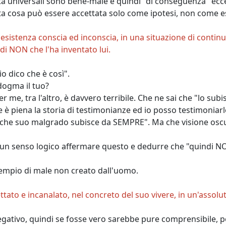
tà universali sono bene-male e quindi "di conseguenza" ecc
sta cosa può essere accettata solo come ipotesi, non come 
esistenza conscia ed inconscia, in una situazione di contin
 NON che l'ha inventato lui.
o dico che è così".
dogma il tuo?
 me, tra l'altro, è davvero terribile. Che ne sai che "lo sub
e è piena la storia di testimonianze ed io posso testimoniar
" che suo malgrado subisce da SEMPRE".
Ma che visione osc
un senso logico affermare questo e dedurre che "quindi NON 
esempio di male non creato dall'uomo.
ato e incanalato, nel concreto del suo vivere, in un'assolut
ativo, quindi se fosse vero sarebbe pure comprensibile, po