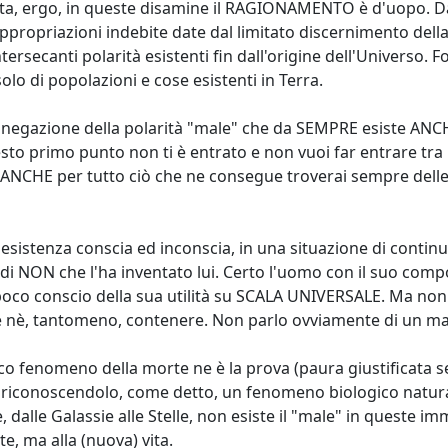
, ergo, in queste disamine il RAGIONAMENTO è d'uopo. Da p
..appropriazioni indebite date dal limitato discernimento de
rsecanti polarità esistenti fin dall'origine dell'Universo. 
olo di popolazioni e cose esistenti in Terra.
a negazione della polarità "male" che da SEMPRE esiste ANC
esto primo punto non ti è entrato e non vuoi far entrare tra 
a ANCHE per tutto ciò che ne consegue troverai sempre dell
esistenza conscia ed inconscia, in una situazione di contin
 NON che l'ha inventato lui. Certo l'uomo con il suo compo
, poco conscio della sua utilità su SCALA UNIVERSALE. Ma no
re nè, tantomeno, contenere. Non parlo ovviamente di un mal
ogico fenomeno della morte ne è la prova (paura giustificata
 riconoscendolo, come detto, un fenomeno biologico naturale
dalle Galassie alle Stelle, non esiste il "male" in queste 
, ma alla (nuova) vita.