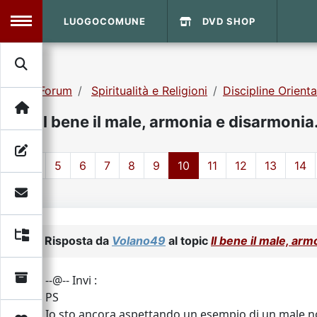
LUOGOCOMUNE
DVD SHOP
MENU
Forum
Spiritualità e Religioni
Discipline Orienta
Search
Home
Il bene il male, armonia e disarmonia
Info Sito
Login
DVD Shop
1
5
6
7
8
9
10
11
12
13
14
Contatti
Vecchio Sito
Risposta da
Volano49
al topic
Il bene il male, ar
Archivio
--@-- Invi :
PS
Io sto ancora aspettando un esempio di un male n