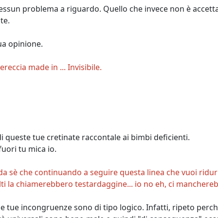
essun problema a riguardo. Quello che invece non è accettabi
te.
ua opinione.
eccia made in ... Invisibile.
i queste tue cretinate raccontale ai bimbi deficienti.
fuori tu mica io.
va da sè che continuando a seguire questa linea che vuoi rid
 la chiamerebbero testardaggine... io no eh, ci mancherebb
 tue incongruenze sono di tipo logico. Infatti, ripeto perché f