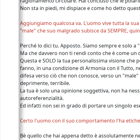
ragionamento circolare. Hai concluso che le polari
Non sta in piedi, mi dispiace e come ho detto que
Aggiungiamo qualcosa va. L'uomo vive tutta la sua 
"male" che suo malgrado subisce da SEMPRE, quindi
Perché lo dici tu. Apposto.
Siamo sempre e solo a "i
Ma che davvero non ti rendi conto che è come un 
Questa e SOLO la tua personalissima visione che per
fanno, in una condizione di Armonia con il Tutto, n
difesa verso ciò che non conosce, verso un "male
deprimente, terribile.
La tua è solo una opinione soggettiva, non ha ness
autoreferenzialità.
Ed infatti non sei in grado di portare un singolo 
Certo l'uomo con il suo comportamento l'ha etichett
Bè quello che hai appena detto è assolutamente neg