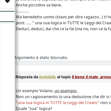
Video
Donazione
Forum
Anche piccolino va bene.
:............
Ma benedetto uomo (stavo per dire ragazzo...) ti ho 
post: ..... " una sua logica in TUTTE le Leggi del Creato
Deduci, deduci, dai che ce la fai (ma no, non ce la f
L\'Argomento è stato bloccato.
Risposta da
invisibile
al topic
Il bene il male, arm
Un esempio Volano,
un esempio.
Non un ragionamento (o una deduzione che dir si v
"una sua logica in TUTTE le Leggi del Creato"
non s
Quale "sua" logica?