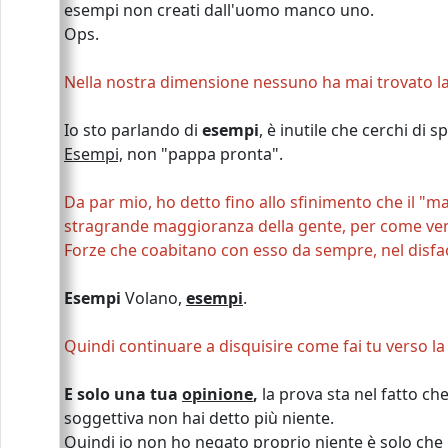
esempi non creati dall'uomo manco uno.
Ops.
Nella nostra dimensione nessuno ha mai trovato l
Io sto parlando di
esempi
, è inutile che cerchi di s
Esempi,
non "pappa pronta".
Da par mio, ho detto fino allo sfinimento che il "ma
stragrande maggioranza della gente, per come vengo
Forze che coabitano con esso da sempre, nel disfaci
Esempi
Volano,
esempi
.
Quindi continuare a disquisire come fai tu verso l
E solo una tua
opinione
,
la prova sta nel fatto che
soggettiva non hai detto più niente.
Quindi io non ho negato proprio niente è solo che la