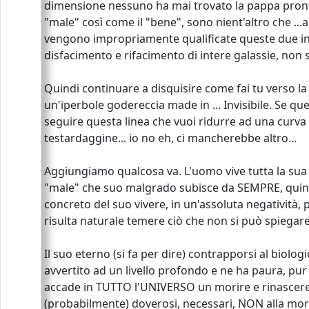
dimensione nessuno ha mai trovato la pappa pronta
"male" così come il "bene", sono nient'altro che .
vengono impropriamente qualificate queste due inte
disfacimento e rifacimento di intere galassie, non s
Quindi continuare a disquisire come fai tu verso l
un'iperbole godereccia made in ... Invisibile. Se qu
seguire questa linea che vuoi ridurre ad una curv
testardaggine... io no eh, ci mancherebbe altro...
Aggiungiamo qualcosa va. L'uomo vive tutta la sua 
"male" che suo malgrado subisce da SEMPRE, quindi
concreto del suo vivere, in un'assoluta negatività
risulta naturale temere ciò che non si può spiega
Il suo eterno (si fa per dire) contrapporsi al biol
avvertito ad un livello profondo e ne ha paura, pur
accade in TUTTO l'UNIVERSO un morire e rinascere, 
(probabilmente) doverosi, necessari, NON alla morte