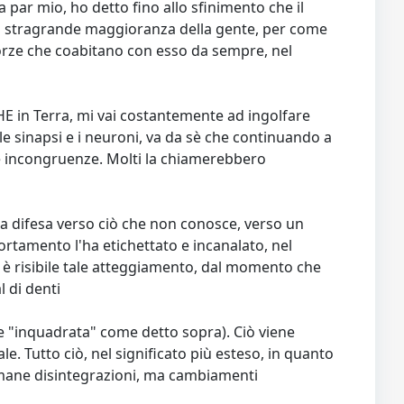
ar mio, ho detto fino allo sfinimento che il
lla stragrande maggioranza della gente, per come
Forze che coabitano con esso da sempre, nel
HE in Terra, mi vai costantemente ad ingolfare
le sinapsi e i neuroni, va da sè che continuando a
e incongruenze. Molti la chiamerebbero
ua difesa verso ciò che non conosce, verso un
rtamento l'ha etichettato e incanalato, nel
n è risibile tale atteggiamento, dal momento che
 di denti
 se "inquadrata" come detto sopra). Ciò viene
. Tutto ciò, nel significato più esteso, in quanto
immane disintegrazioni, ma cambiamenti