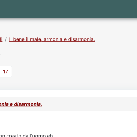
li
Il bene il male, armonia e disarmonia.
.
17
monia e disarmonia.
on creato dall'uomo eh.