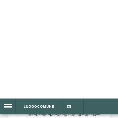
Ignoriamo la questione mascherine e
lockdown, e anche la questione efficacia
vaccini. Considerando il periodo di 3 anni
un eventuale beneficio di quest'ultimi è da
trascurare: il lockdown al massimo ha
impattato nei primi mesi (ipotizzando
naturalmente, e a torto, che il virus non
fosse già diffuso). Il vaccino quando è
stato diffuso era di fatto già praticamente
inutile.
Ad ogni modo non volevo concentrarmi
su quell'aspetto, ma su questo: