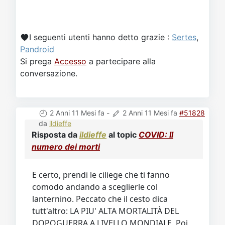
I seguenti utenti hanno detto grazie :
Sertes
,
Pandroid
Si prega
Accesso
a partecipare alla
conversazione.
2 Anni 11 Mesi fa
-
2 Anni 11 Mesi fa
#51828
da
ildieffe
Risposta da
ildieffe
al topic
COVID: Il
numero dei morti
E certo, prendi le ciliege che ti fanno
comodo andando a sceglierle col
lanternino. Peccato che il cesto dica
tutt'altro: LA PIU' ALTA MORTALITÀ DEL
DOPOGUERRA A LIVELLO MONDIALE. Poi
non ti lamentare se apri bocca e persone