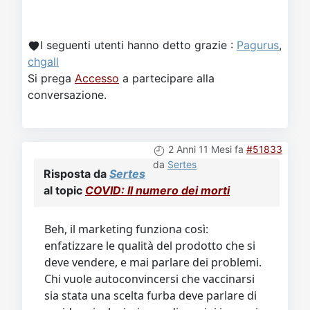
I seguenti utenti hanno detto grazie :
Pagurus
,
chgall
Si prega
Accesso
a partecipare alla
conversazione.
2 Anni 11 Mesi fa
#51833
da
Sertes
Risposta da
Sertes
al topic
COVID: Il numero dei morti
Beh, il marketing funziona così:
enfatizzare le qualità del prodotto che si
deve vendere, e mai parlare dei problemi.
Chi vuole autoconvincersi che vaccinarsi
sia stata una scelta furba deve parlare di
covid pericolosissimo e di vaccini innocui.
Non sta cercando di convincere qualcuno