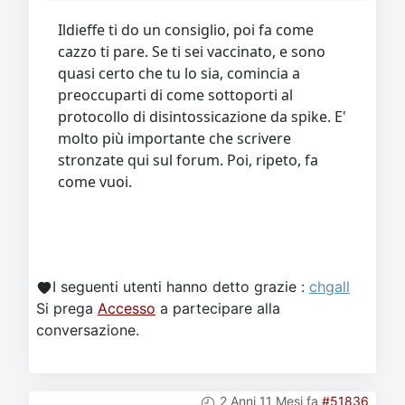
Ildieffe ti do un consiglio, poi fa come
cazzo ti pare. Se ti sei vaccinato, e sono
quasi certo che tu lo sia, comincia a
preoccuparti di come sottoporti al
protocollo di disintossicazione da spike. E'
molto più importante che scrivere
stronzate qui sul forum. Poi, ripeto, fa
come vuoi.
I seguenti utenti hanno detto grazie :
chgall
Si prega
Accesso
a partecipare alla
conversazione.
2 Anni 11 Mesi fa
#51836
da
Ste_79
Risposta da
Ste_79