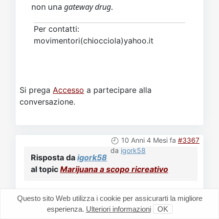
non una
gateway drug
.
Per contatti:
movimentori(chiocciola)yahoo.it
Si prega
Accesso
a partecipare alla
conversazione.
10 Anni 4 Mesi fa
#3367
da
igork58
Risposta da
igork58
al topic
Marijuana a scopo ricreativo
Floh, te fai propaganda ad una droga
Questo sito Web utilizza i cookie per assicurarti la migliore
illecita, io solamente porto a conoscenza
esperienza.
Ulteriori informazioni
OK