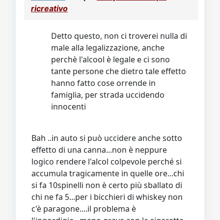
Video
Donazione
Forum
ricreativo
Detto questo, non ci troverei nulla di
male alla legalizzazione, anche
perchè l'alcool è legale e ci sono
tante persone che dietro tale effetto
hanno fatto cose orrende in
famiglia, per strada uccidendo
innocenti
Bah ..in auto si può uccidere anche sotto
effetto di una canna...non è neppure
logico rendere l'alcol colpevole perché si
accumula tragicamente in quelle ore...chi
si fa 10spinelli non è certo più sballato di
chi ne fa 5...per i bicchieri di whiskey non
c'è paragone....il problema è