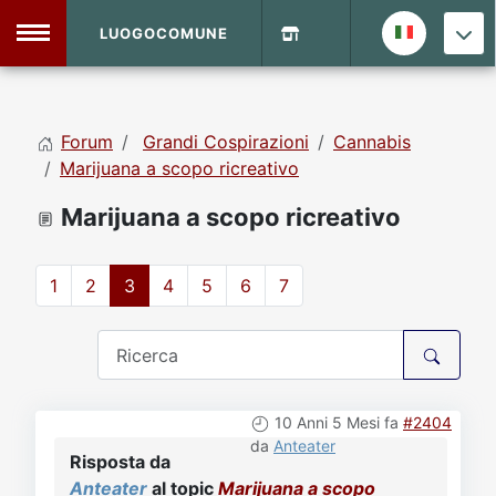
LUOGOCOMUNE
MENU
Forum
Grandi Cospirazioni
Cannabis
Home
Marijuana a scopo ricreativo
Marijuana a scopo ricreativo
Info Sito
Login
DVD Shop
1
2
3
4
5
6
7
Contatti
Vecchio Sito
10 Anni 5 Mesi fa
#2404
Archivio
da
Anteater
Risposta da
Anteater
al topic
Marijuana a scopo