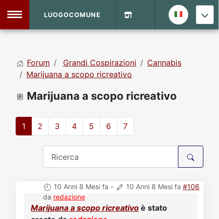
LUOGOCOMUNE
MENU
Forum
Grandi Cospirazioni
Cannabis
Home
Marijuana a scopo ricreativo
Marijuana a scopo ricreativo
Info Sito
Login
DVD Shop
1
2
3
4
5
6
7
Contatti
Vecchio Sito
10 Anni 8 Mesi fa
-
10 Anni 8 Mesi fa
#106
Archivio
da
redazione
Marijuana a scopo ricreativo
è stato