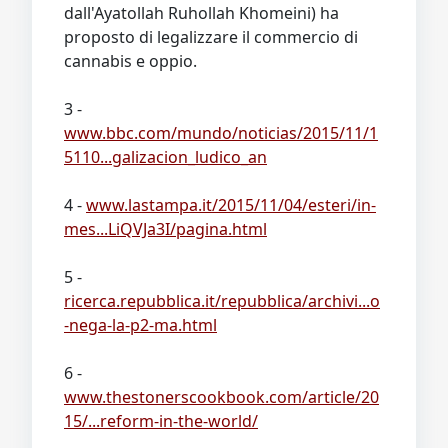
dall'Ayatollah Ruhollah Khomeini) ha
proposto di legalizzare il commercio di
cannabis e oppio.
3 -
www.bbc.com/mundo/noticias/2015/11/1
5110...galizacion_ludico_an
4 -
www.lastampa.it/2015/11/04/esteri/in-
mes...LiQVJa3I/pagina.html
5 -
ricerca.repubblica.it/repubblica/archivi...o
-nega-la-p2-ma.html
6 -
www.thestonerscookbook.com/article/20
15/...reform-in-the-world/