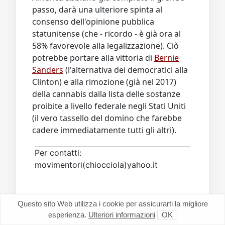
passo, darà una ulteriore spinta al
consenso dell'opinione pubblica
statunitense (che - ricordo - è già ora al
58% favorevole alla legalizzazione). Ciò
potrebbe portare alla vittoria di
Bernie
Sanders
(l'alternativa dei democratici alla
Clinton) e alla rimozione (già nel 2017)
della cannabis dalla lista delle sostanze
proibite a livello federale negli Stati Uniti
(il vero tassello del domino che farebbe
cadere immediatamente tutti gli altri).
Per contatti:
movimentori(chiocciola)yahoo.it
Questo sito Web utilizza i cookie per assicurarti la migliore
esperienza.
Ulteriori informazioni
OK
Si prega
Accesso
a partecipare alla