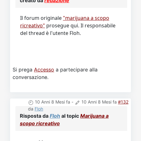
creato da
redazione
Video
Donazione
Forum
Il forum originale
"marijuana a scopo
ricreativo"
prosegue qui. Il responsabile
del thread è l'utente Floh.
Si prega
Accesso
a partecipare alla
conversazione.
10 Anni 8 Mesi fa
-
10 Anni 8 Mesi fa
#132
da
Floh
Risposta da
Floh
al topic
Marijuana a
scopo ricreativo