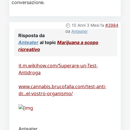
conversazione.
10 Anni 3 Mesi fa
#3984
da
Anteater
Risposta da
Anteater
al topic
Marijuana a scopo
ricreativo
it.m.wikihow.com/Superare-un-Test-
Antidroga
www.cannabis.brucofalla.com/test-anti-
dr...el-vostro-organismo/
Anteater