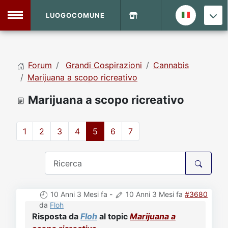
LUOGOCOMUNE
MENU
Forum
Grandi Cospirazioni
Cannabis
Home
Marijuana a scopo ricreativo
Marijuana a scopo ricreativo
Info Sito
Login
DVD Shop
1
2
3
4
5
6
7
Contatti
Vecchio Sito
10 Anni 3 Mesi fa
-
10 Anni 3 Mesi fa
#3680
Archivio
da
Floh
Risposta da
Floh
al topic
Marijuana a