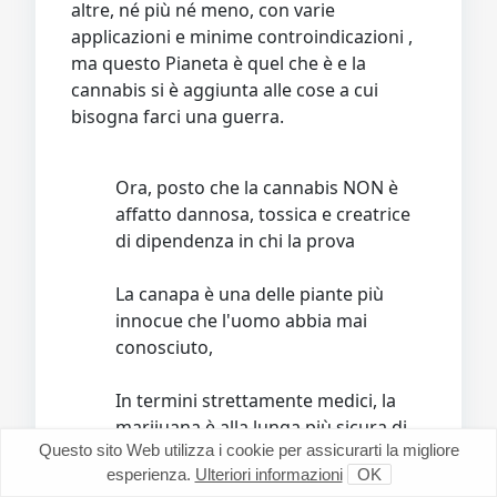
altre, né più né meno, con varie
applicazioni e minime controindicazioni ,
ma questo Pianeta è quel che è e la
cannabis si è aggiunta alle cose a cui
bisogna farci una guerra.
Ora, posto che la cannabis NON è
affatto dannosa, tossica e creatrice
di dipendenza in chi la prova
La canapa è una delle piante più
innocue che l'uomo abbia mai
conosciuto,
In termini strettamente medici, la
marijuana è alla lunga più sicura di
Questo sito Web utilizza i cookie per assicurarti la migliore
molti cibi che mangiamo
esperienza.
Ulteriori informazioni
OK
comunemente