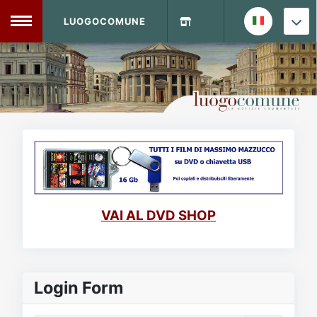
LUOGOCOMUNE
MENU
Home
Info Sito
Login
DVD Shop
Contatti
VAI AL DVD SHOP
Vecchio Sito
Archivio
Login Form