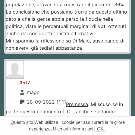
popolazione, arrivando a registrare il picco del 36%.
La conclusione che possiamo trarre da questo ultimo
dato è che la gente abbia perso la fiducia nella
politica, viste le percentuali marginali di voti ottenuti
anche dai cosiddetti "partiti alternativi".
Mi risparmio la riflessione su Di Maio, auspicando di
non avervi già tediati abbastanza
#517
mago
28-09-2022 11:11
Premessa
: Mi scuso se in
parte questo commento è OT, anche se citando
Draghi ci si immerge pur sempre nel capitolo elezioni,
Questo sito Web utilizza i cookie per assicurarti la migliore
in cui non è cambiata un'assoluta fava, come tutti
esperienza.
Ulteriori informazioni
OK
abbiamo ben capito.