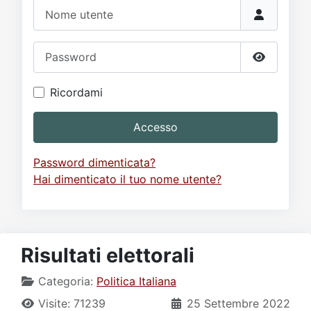
Video
Donazione
Forum
Nome utente
Password
Mostra p
Ricordami
Accesso
Password dimenticata?
Hai dimenticato il tuo nome utente?
Risultati elettorali
Categoria:
Politica Italiana
Visite: 71239
25 Settembre 2022