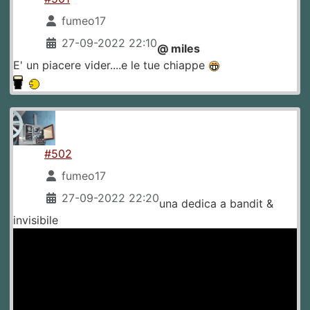
fumeo17
27-09-2022 22:10
@ miles
E' un piacere vider....e le tue chiappe
#502
fumeo17
27-09-2022 22:20
una dedica a bandit &
invisibile