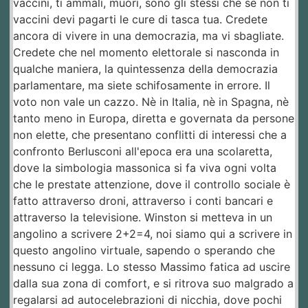
vaccini, ti ammali, muori, sono gli stessi che se non ti
vaccini devi pagarti le cure di tasca tua. Credete
ancora di vivere in una democrazia, ma vi sbagliate.
Credete che nel momento elettorale si nasconda in
qualche maniera, la quintessenza della democrazia
parlamentare, ma siete schifosamente in errore. Il
voto non vale un cazzo. Nè in Italia, nè in Spagna, nè
tanto meno in Europa, diretta e governata da persone
non elette, che presentano conflitti di interessi che a
confronto Berlusconi all'epoca era una scolaretta,
dove la simbologia massonica si fa viva ogni volta
che le prestate attenzione, dove il controllo sociale è
fatto attraverso droni, attraverso i conti bancari e
attraverso la televisione. Winston si metteva in un
angolino a scrivere 2+2=4, noi siamo qui a scrivere in
questo angolino virtuale, sapendo o sperando che
nessuno ci legga. Lo stesso Massimo fatica ad uscire
dalla sua zona di comfort, e si ritrova suo malgrado a
regalarsi ad autocelebrazioni di nicchia, dove pochi