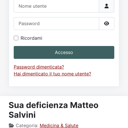
Video
Donazione
Forum
Nome utente
Password
Mostra p
Ricordami
Accesso
Password dimenticata?
Hai dimenticato il tuo nome utente?
Sua deficienza Matteo
Salvini
Categoria:
Medicina & Salute