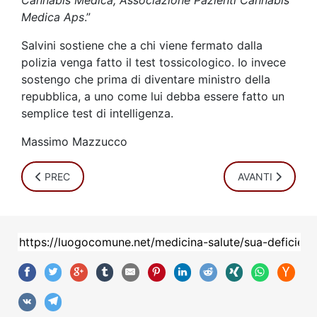
Medica Aps
.”
Salvini sostiene che a chi viene fermato dalla
polizia venga fatto il test tossicologico. Io invece
sostengo che prima di diventare ministro della
repubblica, a uno come lui debba essere fatto un
semplice test di intelligenza.
Massimo Mazzucco
ARTICOLO PRECEDENTE: CONCLUSA LA COMMISSIONE CO
ARTICOLO SUCC
PREC
AVANTI