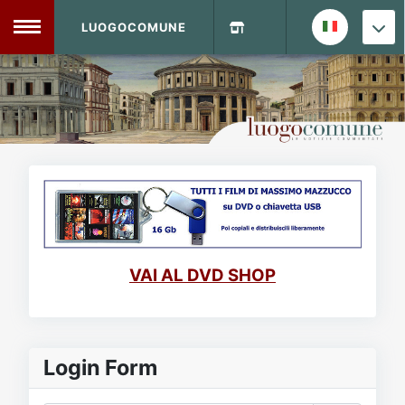
LUOGOCOMUNE
MENU
Home
Info Sito
Login
DVD Shop
Contatti
VAI AL DVD SHOP
Vecchio Sito
Archivio
Login Form