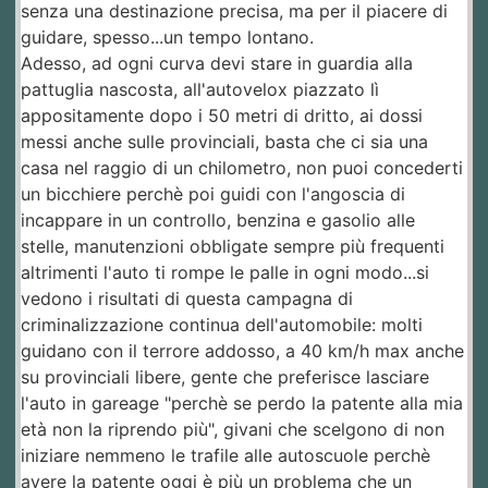
senza una destinazione precisa, ma per il piacere di
guidare, spesso...un tempo lontano.
Adesso, ad ogni curva devi stare in guardia alla
pattuglia nascosta, all'autovelox piazzato lì
appositamente dopo i 50 metri di dritto, ai dossi
messi anche sulle provinciali, basta che ci sia una
casa nel raggio di un chilometro, non puoi concederti
un bicchiere perchè poi guidi con l'angoscia di
incappare in un controllo, benzina e gasolio alle
stelle, manutenzioni obbligate sempre più frequenti
altrimenti l'auto ti rompe le palle in ogni modo...si
vedono i risultati di questa campagna di
criminalizzazione continua dell'automobile: molti
guidano con il terrore addosso, a 40 km/h max anche
su provinciali libere, gente che preferisce lasciare
l'auto in gareage "perchè se perdo la patente alla mia
età non la riprendo più", givani che scelgono di non
iniziare nemmeno le trafile alle autoscuole perchè
avere la patente oggi è più un problema che un