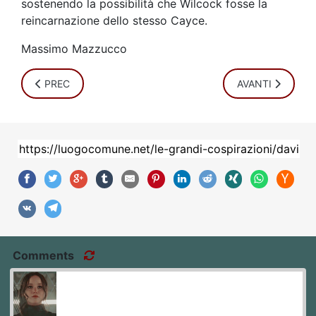
sostenendo la possibilità che Wilcock fosse la
reincarnazione dello stesso Cayce.
Massimo Mazzucco
ARTICOLO PRECEDENTE: “DISCLOSURE DAY”: UNA CAGATA
ARTICOLO SUCC
PREC
AVANTI
Comments