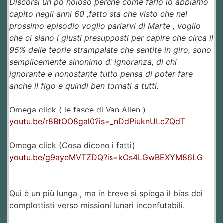
Discorsi un po noioso perche come farlo lo abbiamo
capito negli anni 60 ,fatto sta che visto che nel
prossimo episodio voglio parlarvi di Marte , voglio
che ci siano i giusti presupposti per capire che circa il
95% delle teorie strampalate che sentite in giro, sono
semplicemente sinonimo di ignoranza, di chi
ignorante e nonostante tutto pensa di poter fare
anche il figo e quindi ben tornati a tutti.
Omega click ( le fasce di Van Allen )
youtu.be/r8BtOO8gal0?is=_nDdPiuknULcZQdT
Omega click (Cosa dicono i fatti)
youtu.be/g9ayeMVTZDQ?is=kOs4LGwBEXYM86LG
Qui è un più lunga , ma in breve si spiega il bias dei
complottisti verso missioni lunari inconfutabili.