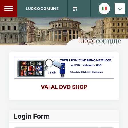
LUOGOCOMUNE
MENU
Home
Info Sito
Login
DVD Shop
Contatti
VAI AL DVD SHOP
Vecchio Sito
Archivio
Login Form