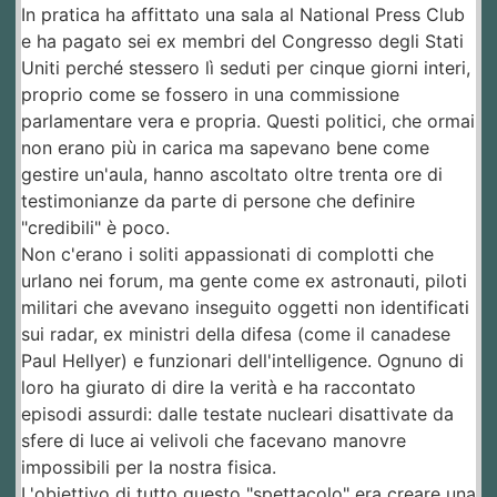
​In pratica ha affittato una sala al National Press Club
e ha pagato sei ex membri del Congresso degli Stati
Uniti perché stessero lì seduti per cinque giorni interi,
proprio come se fossero in una commissione
parlamentare vera e propria. Questi politici, che ormai
non erano più in carica ma sapevano bene come
gestire un'aula, hanno ascoltato oltre trenta ore di
testimonianze da parte di persone che definire
"credibili" è poco.
​Non c'erano i soliti appassionati di complotti che
urlano nei forum, ma gente come ex astronauti, piloti
militari che avevano inseguito oggetti non identificati
sui radar, ex ministri della difesa (come il canadese
Paul Hellyer) e funzionari dell'intelligence. Ognuno di
loro ha giurato di dire la verità e ha raccontato
episodi assurdi: dalle testate nucleari disattivate da
sfere di luce ai velivoli che facevano manovre
impossibili per la nostra fisica.
​L'obiettivo di tutto questo "spettacolo" era creare una