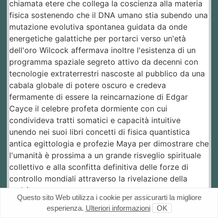
chiamata etere che collega la coscienza alla materia
fisica sostenendo che il DNA umano stia subendo una
mutazione evolutiva spontanea guidata da onde
energetiche galattiche per portarci verso un'età
dell'oro Wilcock affermava inoltre l'esistenza di un
programma spaziale segreto attivo da decenni con
tecnologie extraterrestri nascoste al pubblico da una
cabala globale di potere oscuro e credeva
fermamente di essere la reincarnazione di Edgar
Cayce il celebre profeta dormiente con cui
condivideva tratti somatici e capacità intuitive
unendo nei suoi libri concetti di fisica quantistica
antica egittologia e profezie Maya per dimostrare che
l'umanità è prossima a un grande risveglio spirituale
collettivo e alla sconfitta definitiva delle forze di
controllo mondiali attraverso la rivelazione della
verità nascosta.
Questo sito Web utilizza i cookie per assicurarti la migliore
esperienza.
Ulteriori informazioni
OK
Il programma spaziale segreto descritto da Wilcock si