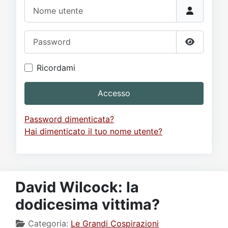
Video
Donazione
Forum
Nome utente
Password
Mostra p
Ricordami
Accesso
Password dimenticata?
Hai dimenticato il tuo nome utente?
David Wilcock: la
dodicesima vittima?
Categoria:
Le Grandi Cospirazioni