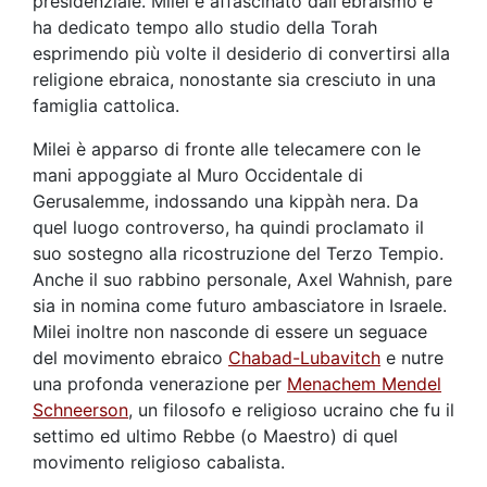
presidenziale. Milei è affascinato dall'ebraismo e
ha dedicato tempo allo studio della Torah
esprimendo più volte il desiderio di convertirsi alla
religione ebraica, nonostante sia cresciuto in una
famiglia cattolica.
Milei è apparso di fronte alle telecamere con le
mani appoggiate al Muro Occidentale di
Gerusalemme, indossando una kippàh nera. Da
quel luogo controverso, ha quindi proclamato il
suo sostegno alla ricostruzione del Terzo Tempio.
Anche il suo rabbino personale, Axel Wahnish, pare
sia in nomina come futuro ambasciatore in Israele.
Milei inoltre non nasconde di essere un seguace
del movimento ebraico
Chabad-Lubavitch
e nutre
una profonda venerazione per
Menachem Mendel
Schneerson
, un filosofo e religioso ucraino che fu il
settimo ed ultimo Rebbe (o Maestro) di quel
movimento religioso cabalista.