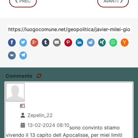
ARTICOLO PRECEDENTE: LA LISTA DI ZELENSKY DEI "PRO-P
ARTICOLO SUCCE
PREC
AVANTI
Comments
#1
Zepelin_22
13-02-2024 08:10
sono convinto stiamo
vivendo il 13 capito dell Apocalisse, per miei limiti