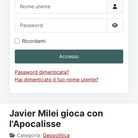
Video
Donazione
Forum
Nome utente
Password
Mostra p
Ricordami
Accesso
Password dimenticata?
Hai dimenticato il tuo nome utente?
Javier Milei gioca con
l'Apocalisse
Categoria:
Geopolitica