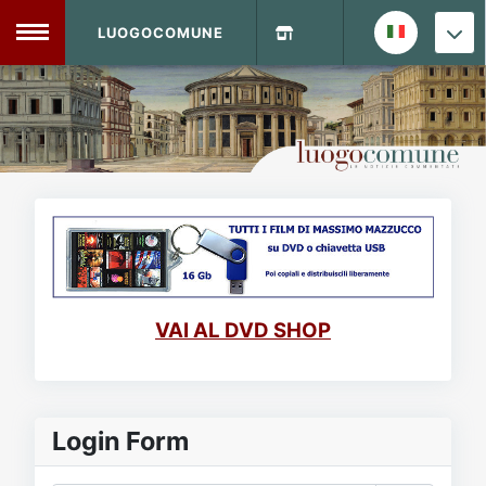
LUOGOCOMUNE
MENU
Home
Info Sito
Login
DVD Shop
Contatti
VAI AL DVD SHOP
Vecchio Sito
Archivio
Login Form