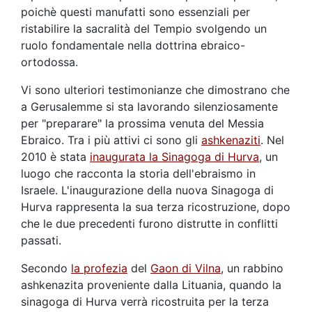
poichè questi manufatti sono essenziali per
ristabilire la sacralità del Tempio svolgendo un
ruolo fondamentale nella dottrina ebraico-
ortodossa.
Vi sono ulteriori testimonianze che dimostrano che
a Gerusalemme si sta lavorando silenziosamente
per "preparare" la prossima venuta del Messia
Ebraico. Tra i più attivi ci sono gli
ashkenaziti
. Nel
2010 è stata
inaugurata la Sinagoga di Hurva
, un
luogo che racconta la storia dell'ebraismo in
Israele. L'inaugurazione della nuova Sinagoga di
Hurva rappresenta la sua terza ricostruzione, dopo
che le due precedenti furono distrutte in conflitti
passati.
Secondo
la profezia
del
Gaon di Vilna
, un rabbino
ashkenazita proveniente dalla Lituania, quando la
sinagoga di Hurva verrà ricostruita per la terza