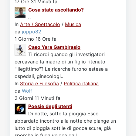
17 Ore 31 Minuti fa
Cosa state ascoltando?
..
In
Arte / Spettacolo
/
Musica
da
joppo82
1 Giorno 16 Ore fa
Caso Yara Gambirasio
Ti ricordi quando gli investigatori
cercavano la madre di un figlio ritenuto
"illegittimo"? Le ricerche furono estese a
ospedali, ginecologi..
In
Storia e Filosofia
/
Politica italiana
da
Wolf
2 Giorni 11 Minuti fa
Poesie degli utenti
Di notte, sotto la pioggia Esco
abbardato incontro alla notte che piange un
lutto di pioggia sottile di gocce scure, già
sporche in fuga veloce dall..