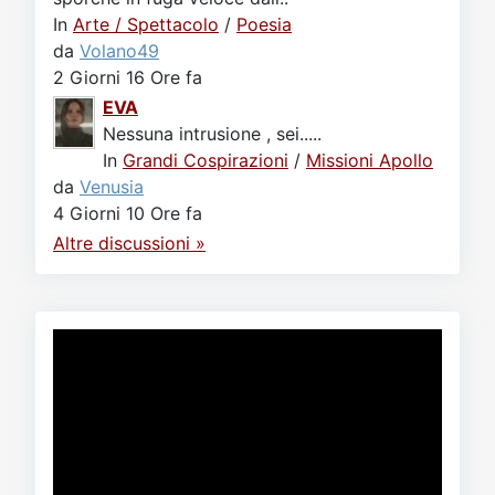
In
Arte / Spettacolo
/
Poesia
da
Volano49
2 Giorni 16 Ore fa
EVA
Nessuna intrusione , sei.....
In
Grandi Cospirazioni
/
Missioni Apollo
da
Venusia
4 Giorni 10 Ore fa
Altre discussioni »