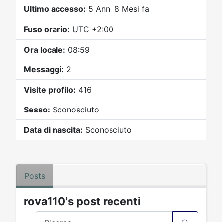
Video
Donazione
Forum
Ultimo accesso:
5 Anni 8 Mesi fa
Fuso orario:
UTC +2:00
Ora locale:
08:59
Messaggi:
2
Visite profilo:
416
Sesso:
Sconosciuto
Data di nascita:
Sconosciuto
Posts
rova110's post recenti