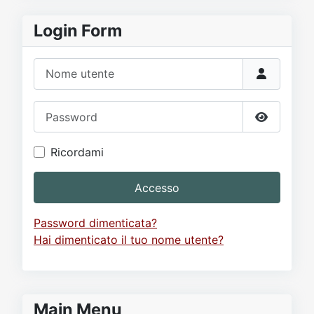
Login Form
Nome utente
Password
Mostra p
Ricordami
Accesso
Password dimenticata?
Hai dimenticato il tuo nome utente?
Main Menu