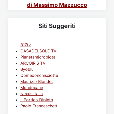
di Massimo Mazzucco
Siti Suggeriti
B17tv
CASADELSOLE TV
Pianetamicrobiota
ARCOIRIS TV
Byoblu
Comedonchisciotte
Maurizio Blondet
Mondocane
Nexus Italia
Il Portico Dipinto
Paolo Franceschetti