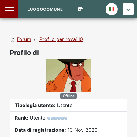
LUOGOCOMUNE
MENU
Forum
Profilo per rova110
Home
Profilo di
Info Sito
Login
DVD Shop
Contatti
Offline
Vecchio Sito
Tipologia utente:
Utente
Rank:
Utente
Archivio
Data di registrazione:
13 Nov 2020