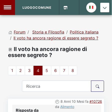
LUOGOCOMUNE
MENU
Forum
Storia e Filosofia
Politica italiana
Home
Il voto ha ancora ragione di essere segreto ?
Il voto ha ancora ragione di
Info Sito
Login
DVD Shop
essere segreto ?
Contatti
1
2
3
4
5
6
7
8
Vecchio Sito
Archivio
8 Anni 10 Mesi fa
#10726
da
Alimento
Risposta da