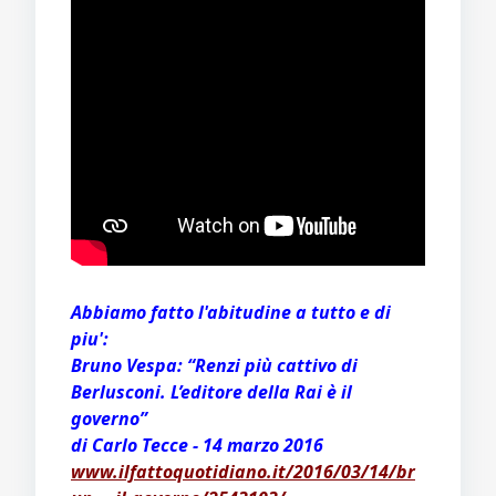
Abbiamo fatto l'abitudine a tutto e di
piu':
Bruno Vespa: “Renzi più cattivo di
Berlusconi. L’editore della Rai è il
governo”
di Carlo Tecce - 14 marzo 2016
www.ilfattoquotidiano.it/2016/03/14/br