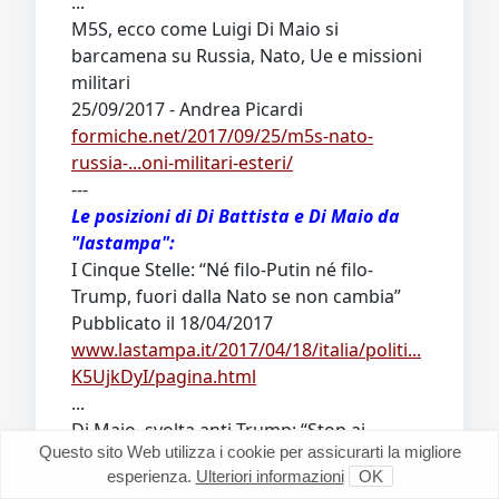
...
M5S, ecco come Luigi Di Maio si
barcamena su Russia, Nato, Ue e missioni
militari
25/09/2017 - Andrea Picardi
formiche.net/2017/09/25/m5s-nato-
russia-...oni-militari-esteri/
---
Le posizioni di Di Battista e Di Maio da
"lastampa":
I Cinque Stelle: “Né filo-Putin né filo-
Trump, fuori dalla Nato se non cambia”
Pubblicato il 18/04/2017
www.lastampa.it/2017/04/18/italia/politi...
K5UjkDyI/pagina.html
...
Di Maio, svolta anti-Trump: “Stop ai
Questo sito Web utilizza i cookie per assicurarti la migliore
finanziamenti per le missioni della Nato”
esperienza.
Ulteriori informazioni
OK
L’aspirante premier: recuperare i rapporti