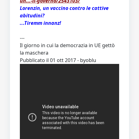
un...-il-governo/2543103/
Lorenzin, un vaccino contro le cattive
abitudini?
...Tiremm innanz!
---
Il giorno in cui la democrazia in UE gettò
la maschera
Pubblicato il 01 ott 2017 - byoblu