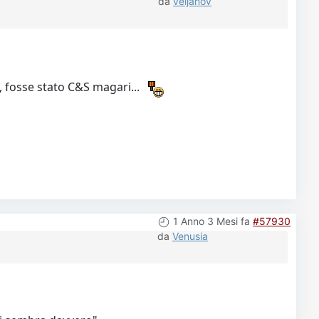
da
veljanov
, fosse stato C&S magari...
1 Anno 3 Mesi fa
#57930
da
Venusia