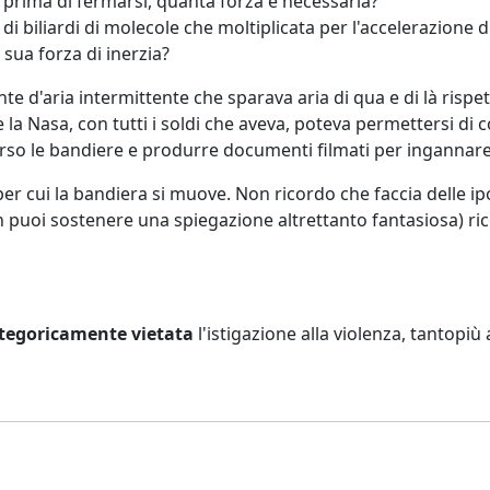
prima di fermarsi, quanta forza è necessaria?
rdi di biliardi di molecole che moltiplicata per l'accelerazio
sua forza di inerzia?
nte d'aria intermittente che sparava aria di qua e di là ri
de la Nasa, con tutti i soldi che aveva, poteva permettersi di
verso le bandiere e produrre documenti filmati per ingannar
er cui la bandiera si muove. Non ricordo che faccia delle i
n puoi sostenere una spiegazione altrettanto fantasiosa) ri
tegoricamente vietata
l'istigazione alla violenza, tantopiù a