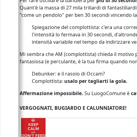
Per fare oscillare la bandiera per
più di 30 secondi
Quant'è la massa di 27 mila triliardi di fantastilia
"come un pendolo" per ben 30 secondi vincendo la 
Spiegazione del complottista: c'era una corre
l'intensità lo fermava in 30 secondi, d'altron
intensità variabile nel tempo da indirizzare 
Mi sembra che AM (complottista) chieda il motivo p
fantasiosa (e perculante, è la tua firma quando no
Debunker: e il rasoio di Occam?
Complottista:
usalo per tagliarti la gola.
Affermazione impossibile.
Su LuogoComune è
ca
VERGOGNATI, BUGIARDO E CALUNNIATORE!