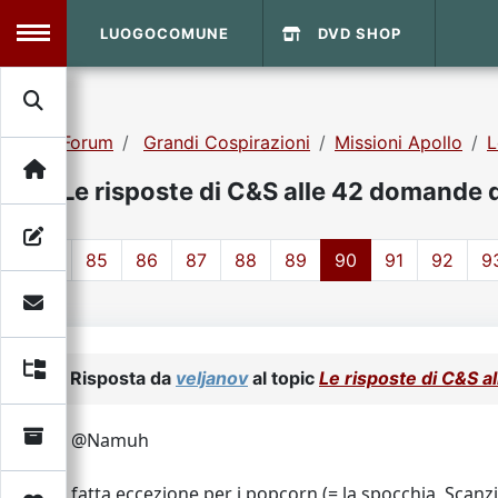
LUOGOCOMUNE
DVD SHOP
MENU
Forum
Grandi Cospirazioni
Missioni Apollo
L
Search
Home
Le risposte di C&S alle 42 domande 
Info Sito
Login
DVD Shop
1
85
86
87
88
89
90
91
92
9
Contatti
Vecchio Sito
Risposta da
veljanov
al topic
Le risposte di C&S 
Archivio
@Namuh
fatta eccezione per i popcorn (= la spocchia, Scanzi