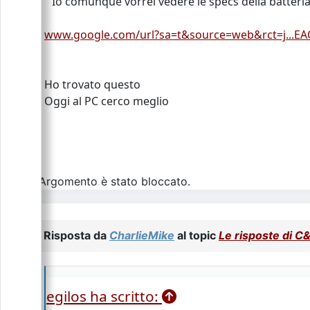
"Io comunque vorrei vedere le specs della batteria 
www.google.com/url?sa=t&source=web&rct=j...E
Ho trovato questo
Oggi al PC cerco meglio
L\'Argomento è stato bloccato.
Risposta da
CharlieMike
al topic
Le risposte di C
egilos ha scritto: