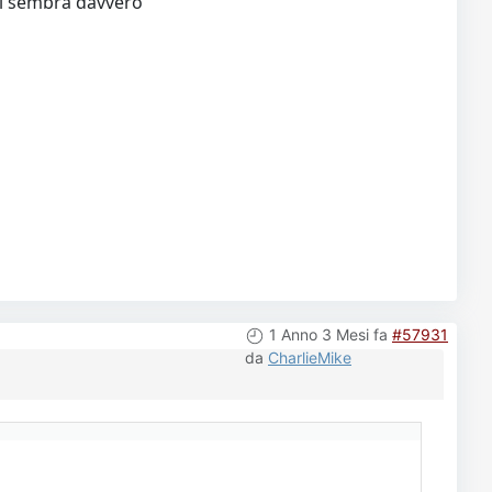
 mi sembra davvero"
1 Anno 3 Mesi fa
#57931
da
CharlieMike