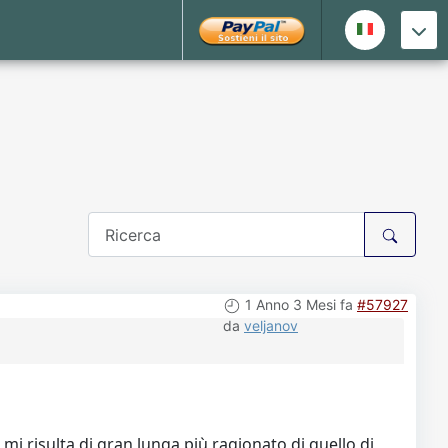
1 Anno 3 Mesi fa
#57927
da
veljanov
mi risulta di gran lunga più ragionato di quello di