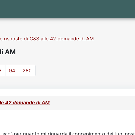
e risposte di C&S alle 42 domande di AM
di AM
3
94
280
alle 42 domande di AM
, ecc.) per quanto mi riguarda il concepimento dei tuoi post 