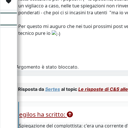
Video
Donazione
Forum
un vigliacco a caso, nelle tue spiegazioni non rinv
ponderati - che poi ci si incasini tra utenti "ma io 
Per questo mi auguro che nei tuoi prossimi post ve
tecnico pure io
L\'Argomento è stato bloccato.
Risposta da
Sertes
al topic
Le risposte di C&S al
egilos ha scritto:
Spiegazione del complottista: c'era una corrente d