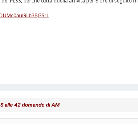
del PLSS, perchè tutta quella attività per 8 ore di seguito
AOUMc0aul9Lb3BJ3SrL
&S alle 42 domande di AM