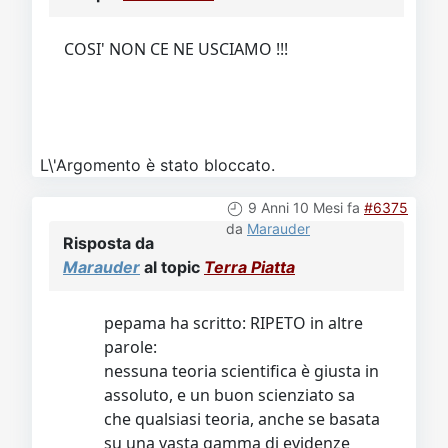
Video
Donazione
Forum
COSI' NON CE NE USCIAMO !!!
L\'Argomento è stato bloccato.
9 Anni 10 Mesi fa
#6375
da
Marauder
Risposta da
Marauder
al topic
Terra Piatta
pepama ha scritto: RIPETO in altre
parole:
nessuna teoria scientifica è giusta in
assoluto, e un buon scienziato sa
che qualsiasi teoria, anche se basata
su una vasta gamma di evidenze