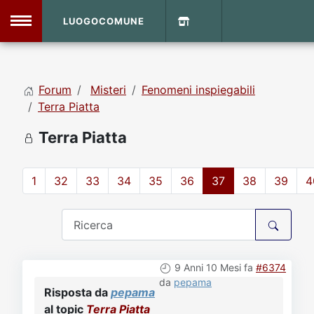
LUOGOCOMUNE
MENU
Forum
Misteri
Fenomeni inspiegabili
Home
Terra Piatta
Terra Piatta
Info Sito
Login
DVD Shop
1
32
33
34
35
36
37
38
39
4
Contatti
Vecchio Sito
9 Anni 10 Mesi fa
#6374
Archivio
da
pepama
Risposta da
pepama
al topic
Terra Piatta