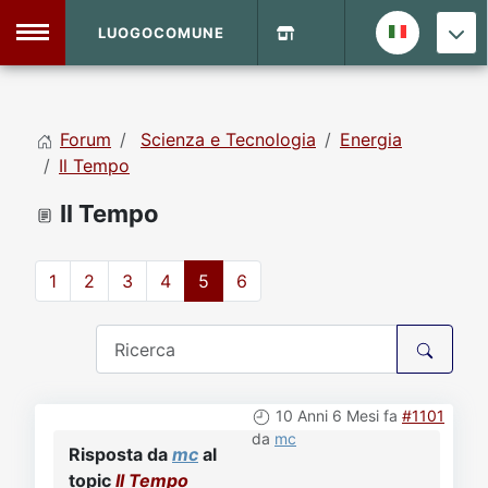
LUOGOCOMUNE
MENU
Forum
Scienza e Tecnologia
Energia
Home
Il Tempo
Il Tempo
Info Sito
Login
DVD Shop
1
2
3
4
5
6
Contatti
Vecchio Sito
10 Anni 6 Mesi fa
#1101
Archivio
da
mc
Risposta da
mc
al
topic
Il Tempo