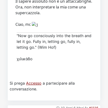
Il sapere assoluto non è un attaccabrighe.
Ora, non interpretare la mia come una
supercazzola.
Ciao, mc
"Now go consciously into the breath and
let it go. Fully in, letting go, fully in,
letting go." (Wim Hof)
χιλικάδο
Si prega
Accesso
a partecipare alla
conversazione.
10 Anni 6 Mesi fa
#1116