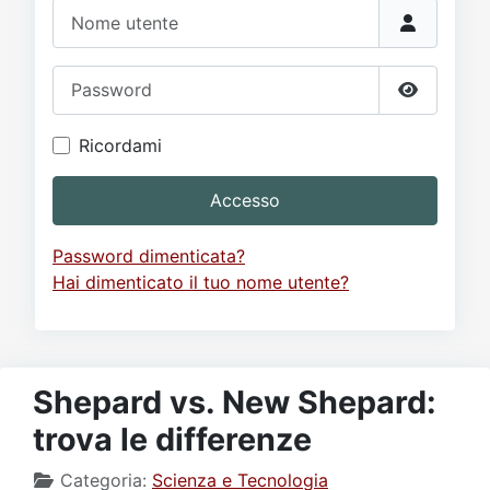
Video
Donazione
Forum
Nome utente
Password
Mostra p
Ricordami
Accesso
Password dimenticata?
Hai dimenticato il tuo nome utente?
Shepard vs. New Shepard:
trova le differenze
Categoria:
Scienza e Tecnologia