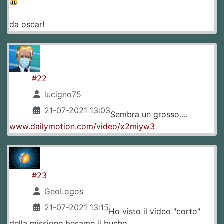
da oscar!
#22
lucigno75
21-07-2021 13:03
Sembra un grosso....
www.dailymotion.com/video/x2miyw3
#23
GeoLogos
21-07-2021 13:15
Ho visto il video "corto"
della missione besame il bucho.