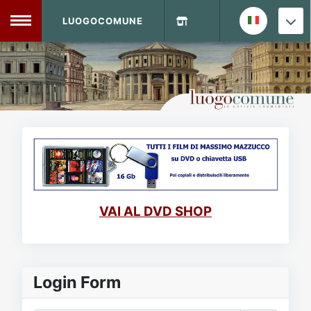
LUOGOCOMUNE
MENU
Home
Info Sito
Login
DVD Shop
Contatti
VAI AL DVD SHOP
Vecchio Sito
Archivio
Login Form