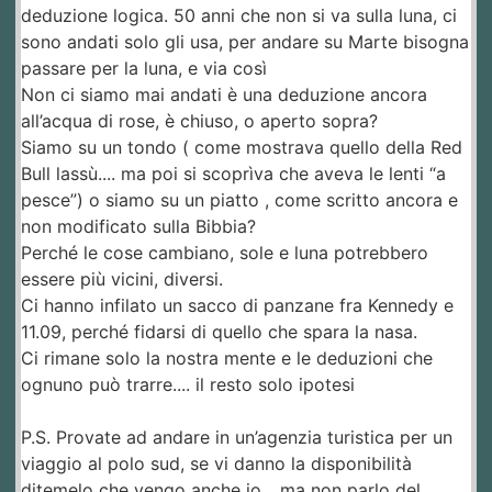
deduzione logica. 50 anni che non si va sulla luna, ci
sono andati solo gli usa, per andare su Marte bisogna
passare per la luna, e via così
Non ci siamo mai andati è una deduzione ancora
all’acqua di rose, è chiuso, o aperto sopra?
Siamo su un tondo ( come mostrava quello della Red
Bull lassù.... ma poi si scoprìva che aveva le lenti “a
pesce”) o siamo su un piatto , come scritto ancora e
non modificato sulla Bibbia?
Perché le cose cambiano, sole e luna potrebbero
essere più vicini, diversi.
Ci hanno infilato un sacco di panzane fra Kennedy e
11.09, perché fidarsi di quello che spara la nasa.
Ci rimane solo la nostra mente e le deduzioni che
ognuno può trarre.... il resto solo ipotesi
P.S. Provate ad andare in un’agenzia turistica per un
viaggio al polo sud, se vi danno la disponibilità
ditemelo che vengo anche io... ma non parlo del