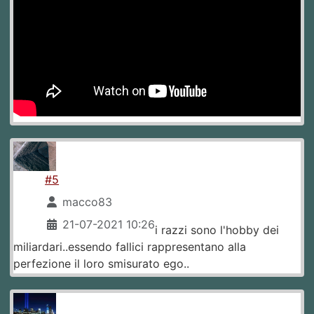
#5
macco83
21-07-2021 10:26
i razzi sono l'hobby dei
miliardari..essendo fallici rappresentano alla
perfezione il loro smisurato ego..