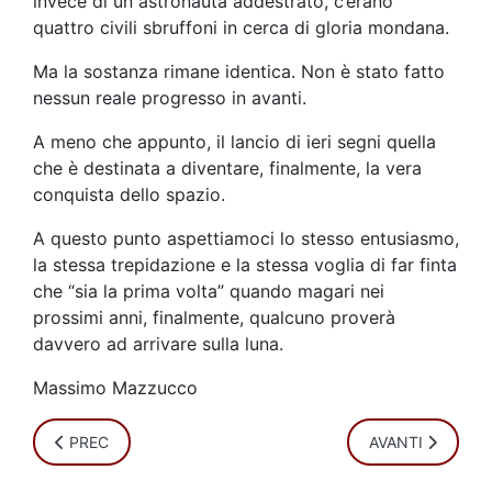
invece di un astronauta addestrato, c’erano
quattro civili sbruffoni in cerca di gloria mondana.
Ma la sostanza rimane identica. Non è stato fatto
nessun reale progresso in avanti.
A meno che appunto, il lancio di ieri segni quella
che è destinata a diventare, finalmente, la vera
conquista dello spazio.
A questo punto aspettiamoci lo stesso entusiasmo,
la stessa trepidazione e la stessa voglia di far finta
che “sia la prima volta” quando magari nei
prossimi anni, finalmente, qualcuno proverà
davvero ad arrivare sulla luna.
Massimo Mazzucco
ARTICOLO PRECEDENTE: MI HANNO SEQUESTRATO LA MA
ARTICOLO SUCCE
PREC
AVANTI