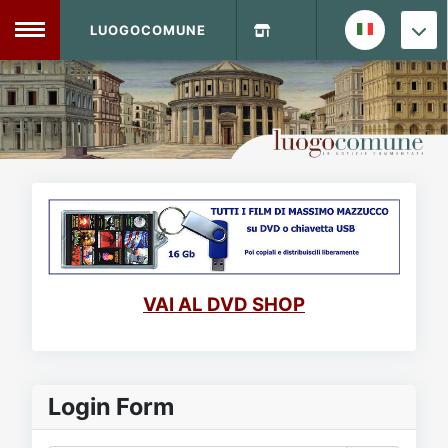
LUOGOCOMUNE
MENU
Home
Info Sito
Login
DVD Shop
Contatti
VAI AL DVD SHOP
Vecchio Sito
Archivio
Login Form