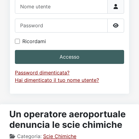
Video
Donazione
Forum
Nome utente
Password
Mostra p
Ricordami
Accesso
Password dimenticata?
Hai dimenticato il tuo nome utente?
Un operatore aeroportuale
denuncia le scie chimiche
Categoria:
Scie Chimiche