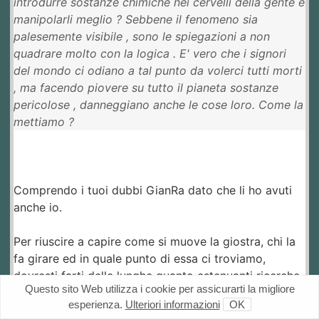
introdurre sostanze chimiche nei cervelli della gente e
manipolarli meglio ? Sebbene il fenomeno sia
palesemente visibile , sono le spiegazioni a non
quadrare molto con la logica . E' vero che i signori
del mondo ci odiano a tal punto da volerci tutti morti
, ma facendo piovere su tutto il pianeta sostanze
pericolose , danneggiano anche le cose loro. Come la
mettiamo ?
Comprendo i tuoi dubbi GianRa dato che li ho avuti
anche io.
Per riuscire a capire come si muove la giostra, chi la
fa girare ed in quale punto di essa ci troviamo,
dovresti farti delle lunghe quanto estenuanti ricerche
Questo sito Web utilizza i cookie per assicurarti la migliore
sul web, affrontando e sviscerando più che puoi una
esperienza.
Ulteriori informazioni
OK
pletora di argomenti che vanno da quelli più evidenti