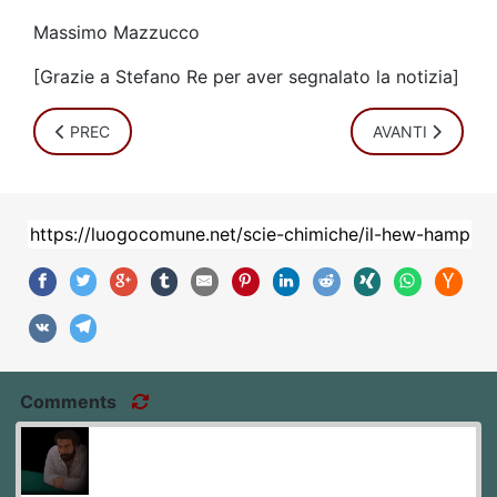
Massimo Mazzucco
[Grazie a Stefano Re per aver segnalato la notizia]
ARTICOLO PRECEDENTE: LA FLORIDA HA MESSO FUORILE
ARTICOLO SUCC
PREC
AVANTI
Comments