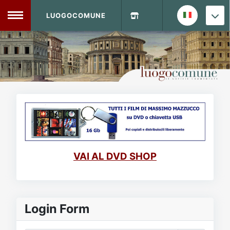
LUOGOCOMUNE
MENU
Home
Info Sito
Login
DVD Shop
Contatti
VAI AL DVD SHOP
Vecchio Sito
Archivio
Login Form