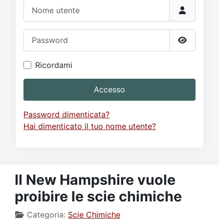
Video
Donazione
Forum
Nome utente
Password
Mostra p
Ricordami
Accesso
Password dimenticata?
Hai dimenticato il tuo nome utente?
Il New Hampshire vuole
proibire le scie chimiche
Categoria:
Scie Chimiche