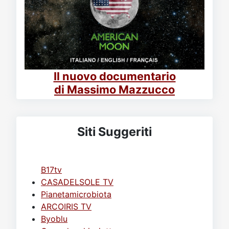
Il nuovo documentario
di Massimo Mazzucco
Siti Suggeriti
B17tv
CASADELSOLE TV
Pianetamicrobiota
ARCOIRIS TV
Byoblu