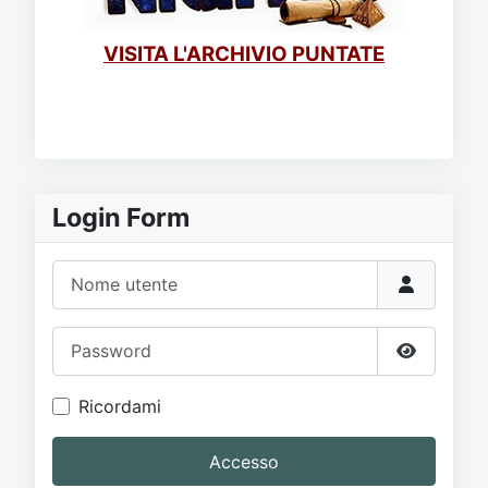
VISITA L'ARCHIVIO PUNTATE
Login Form
Nome utente
Password
Mostra p
Ricordami
Accesso