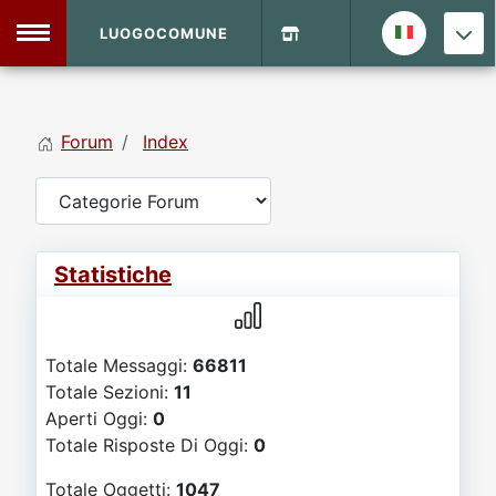
LUOGOCOMUNE
MENU
Forum
Index
Home
Info Sito
Login
DVD Shop
Statistiche
Contatti
Totale Messaggi:
66811
Vecchio Sito
Totale Sezioni:
11
Aperti Oggi:
0
Archivio
Totale Risposte Di Oggi:
0
Totale Oggetti:
1047