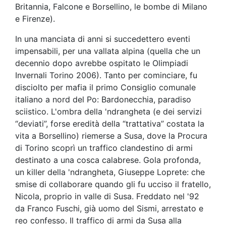
Britannia, Falcone e Borsellino, le bombe di Milano
e Firenze).
In una manciata di anni si succedettero eventi
impensabili, per una vallata alpina (quella che un
decennio dopo avrebbe ospitato le Olimpiadi
Invernali Torino 2006). Tanto per cominciare, fu
disciolto per mafia il primo Consiglio comunale
italiano a nord del Po: Bardonecchia, paradiso
sciistico. L'ombra della 'ndrangheta (e dei servizi
“deviati”, forse eredità della “trattativa” costata la
vita a Borsellino) riemerse a Susa, dove la Procura
di Torino scoprì un traffico clandestino di armi
destinato a una cosca calabrese. Gola profonda,
un killer della 'ndrangheta, Giuseppe Loprete: che
smise di collaborare quando gli fu ucciso il fratello,
Nicola, proprio in valle di Susa. Freddato nel '92
da Franco Fuschi, già uomo del Sismi, arrestato e
reo confesso. Il traffico di armi da Susa alla