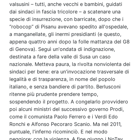
valsusini – tutti, anche vecchi e bambini, guidati
dai sindaci in fascia tricolore – a scatenare una
specie di insurrezione, con barricate, dopo che i
“robocop” di Pisanu avevano spedito all'ospedale,
a manganellate, gli inermi presidianti (e questo,
appena quattro anni dopo la folle mattanza del G8
di Genova). Seguì un'ondata di indignazione,
destinata a fare della valle di Susa un caso
nazionale. Metteva paura, la rivolta nonviolenta dei
sindaci per bene: era un'invocazione trasversale di
legalità e di trasparenza, in nome del popolo
italiano, e senza bandiere di partito. Berlusconi
ritenne più prudente prendere tempo,
sospendendo il progetto. A congelarlo provvidero
poi alcuni ministri del successivo governo Prodi,
come il comunista Paolo Ferrero e i Verdi Edo
Ronchi e Alfonso Pecoraro Scanio. Ma nel 2011,
puntuale, l'inferno ricominciò. E nel modo
peggiore: con la violenza. A fine giugno i NoTav