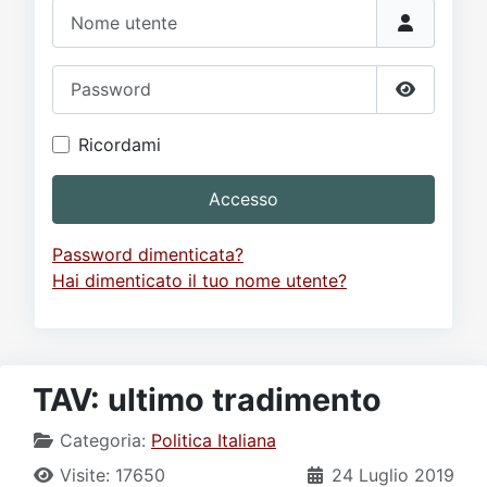
Video
Donazione
Forum
Nome utente
Password
Mostra p
Ricordami
Accesso
Password dimenticata?
Hai dimenticato il tuo nome utente?
TAV: ultimo tradimento
Categoria:
Politica Italiana
Visite: 17650
24 Luglio 2019