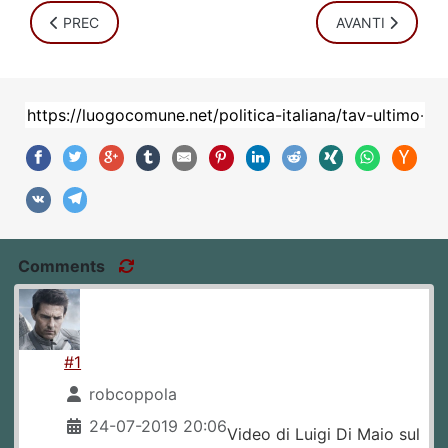
ARTICOLO PRECEDENTE: BIBBIANO PUNTA DELL'ICEBERG
ARTICOLO SUCCE
PREC
AVANTI
Comments
#1
robcoppola
24-07-2019 20:06
Video di Luigi Di Maio sul