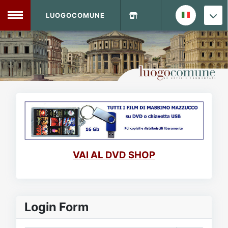
LUOGOCOMUNE
MENU
Home
Info Sito
Login
DVD Shop
Contatti
VAI AL DVD SHOP
Vecchio Sito
Archivio
Login Form