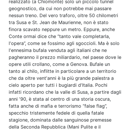
realizzato (a Chiomonte) solo un piccolo tunnel
geognostico, da cui non potrebbe mai passare
nessun treno. Del vero traforo, oltre 50 chilometri
tra Susa e St. Jean de Maurienne, non è stato
finora scavato neppure un metro. Eppure, anche
Conte ormai dice che “tanto vale completarla,
l'opera”, come se fossimo agli sgoccioli. Ma è solo
l'ennesima bufala venduta agli italiani che ne
pagheranno il prezzo miliardario, nel paese dove le
opere utili crollano, come a Genova. Bufale un
tanto al chilo, inflitte in particolare a un territorio
che da oltre vent'anni è la più grande palestra a
cielo aperto per tutti i bugiardi d'Italia. Pochi
infatti ricordano che la valle di Susa, a partire dagli
anni '90, è stata al centro di una storia oscura,
fatta anche di mafia e terrorismo “false flag”,
specchio tristemente fedele di quella fatale
stagione, dominata dalle sanguinose premesse
della Seconda Repubblica (Mani Pulite e il