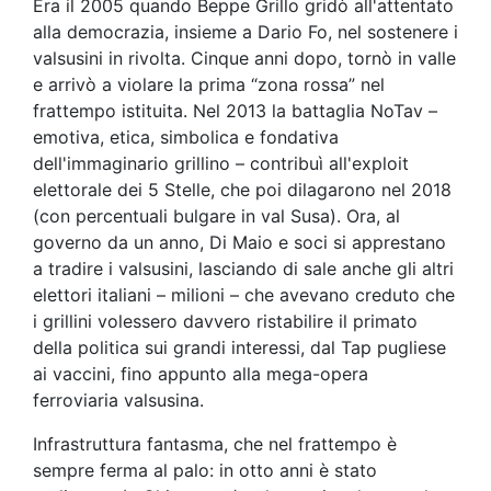
Era il 2005 quando Beppe Grillo gridò all'attentato
alla democrazia, insieme a Dario Fo, nel sostenere i
valsusini in rivolta. Cinque anni dopo, tornò in valle
e arrivò a violare la prima “zona rossa” nel
frattempo istituita. Nel 2013 la battaglia NoTav –
emotiva, etica, simbolica e fondativa
dell'immaginario grillino – contribuì all'exploit
elettorale dei 5 Stelle, che poi dilagarono nel 2018
(con percentuali bulgare in val Susa). Ora, al
governo da un anno, Di Maio e soci si apprestano
a tradire i valsusini, lasciando di sale anche gli altri
elettori italiani – milioni – che avevano creduto che
i grillini volessero davvero ristabilire il primato
della politica sui grandi interessi, dal Tap pugliese
ai vaccini, fino appunto alla mega-opera
ferroviaria valsusina.
Infrastruttura fantasma, che nel frattempo è
sempre ferma al palo: in otto anni è stato