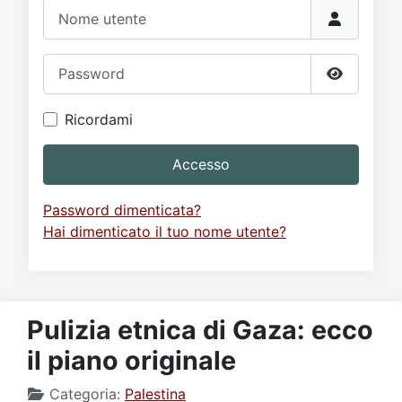
Video
Donazione
Forum
Nome utente
Password
Mostra p
Ricordami
Accesso
Password dimenticata?
Hai dimenticato il tuo nome utente?
Pulizia etnica di Gaza: ecco
il piano originale
Categoria:
Palestina