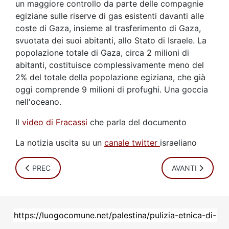
un maggiore controllo da parte delle compagnie
egiziane sulle riserve di gas esistenti davanti alle
coste di Gaza, insieme al trasferimento di Gaza,
svuotata dei suoi abitanti, allo Stato di Israele. La
popolazione totale di Gaza, circa 2 milioni di
abitanti, costituisce complessivamente meno del
2% del totale della popolazione egiziana, che già
oggi comprende 9 milioni di profughi. Una goccia
nell'oceano.
Il
video di Fracassi
che parla del documento
La notizia uscita su un
canale twitter
israeliano
ARTICOLO PRECEDENTE: FRANCO FRACASSI: ISRAELE, GU
ARTICOLO SUCC
PREC
AVANTI