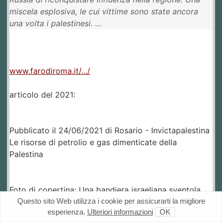
miscela esplosiva, le cui vittime sono state ancora
una volta i palestinesi. ...
www.farodiroma.it/.../
articolo del 2021:
Pubblicato il 24/06/2021 di Rosario - Invictapalestina
Le risorse di petrolio e gas dimenticate della
Palestina
Foto di copertina: Una bandiera israeliana sventola
sul giacimento di petrolio e gas naturale di Meged.
Questo sito Web utilizza i cookie per assicurarti la migliore
esperienza.
Ulteriori informazioni
OK
Israele dice che il campo si trova a ovest della linea