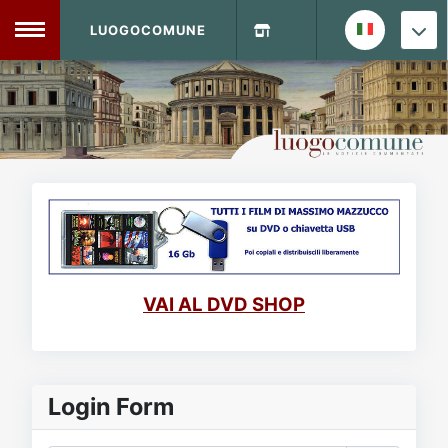
LUOGOCOMUNE
MENU
Home
Info Sito
Login
DVD Shop
Contatti
VAI AL DVD SHOP
Vecchio Sito
Archivio
Login Form