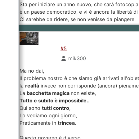
Sta per iniziare un anno nuovo, che sarà fotocopia
è un paese democratico, e vi è ancora la libertà d
Ci sarebbe da ridere, se non venisse da piangere.
#5
mik300
Ma no dai,
Il problema nostro è che siamo già arrivati all'obiet
la
realtà
invece non corrisponde (ancora) pienament
La
bacchetta magica
non esiste,
Tutto e subito è impossibile..
Qui sono
tutti contro
,
Lo vediamo ogni giorno,
Praticamente in
trincea
.
Questo governo è diverso,