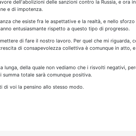
re dell'abolizioni delle sanzioni contro la Russia, e ora 
one e di impotenza.
istanza che esiste fra le aspettative e la realtà, e nello sf
 anno entusiasmante rispetto a questo tipo di progresso.
ttere di fare il nostro lavoro. Per quel che mi riguarda, c
rescita di consapevolezza collettiva è comunque in atto, e 
 lunga, della quale non vediamo che i risvolti negativi, per
 cui summa totale sarà comunque positiva.
i di voi la pensino allo stesso modo.
IVO DI LAVORO: LA VISIONE DI MAURO SCARDOVELLI