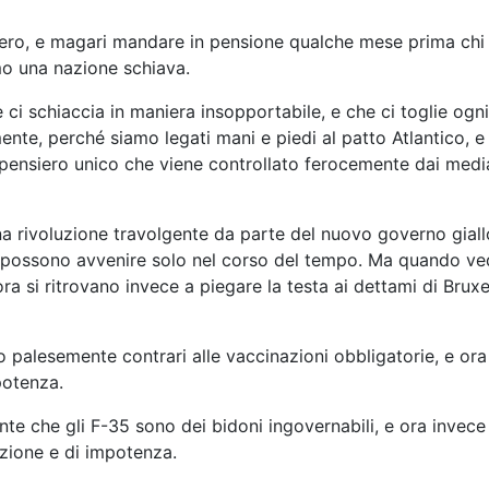
vero, e magari mandare in pensione qualche mese prima chi s
mo una nazione schiava.
ci schiaccia in maniera insopportabile, e che ci toglie og
ente, perché siamo legati mani e piedi al patto Atlantico, 
l pensiero unico che viene controllato ferocemente dai med
a rivoluzione travolgente da parte del nuovo governo gial
 possono avvenire solo nel corso del tempo. Ma quando ved
ra si ritrovano invece a piegare la testa ai dettami di Bruxe
palesemente contrari alle vaccinazioni obbligatorie, e ora 
potenza.
he gli F-35 sono dei bidoni ingovernabili, e ora invece ne
azione e di impotenza.