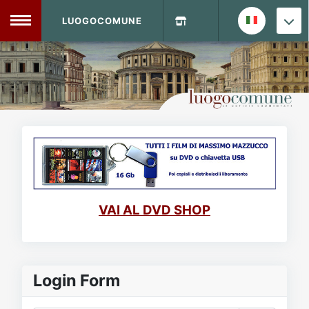
LUOGOCOMUNE
MENU
Home
Info Sito
Login
DVD Shop
Contatti
VAI AL DVD SHOP
Vecchio Sito
Archivio
Login Form