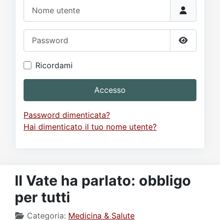
Video
Donazione
Forum
Nome utente
Password
Mostra p
Ricordami
Accesso
Password dimenticata?
Hai dimenticato il tuo nome utente?
Il Vate ha parlato: obbligo
per tutti
Categoria:
Medicina & Salute