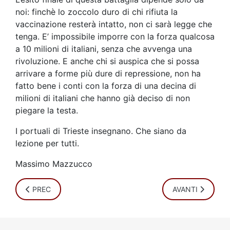
noi: finchè lo zoccolo duro di chi rifiuta la
vaccinazione resterà intatto, non ci sarà legge che
tenga. E’ impossibile imporre con la forza qualcosa
a 10 milioni di italiani, senza che avvenga una
rivoluzione. E anche chi si auspica che si possa
arrivare a forme più dure di repressione, non ha
fatto bene i conti con la forza di una decina di
milioni di italiani che hanno già deciso di non
piegare la testa.
I portuali di Trieste insegnano. Che siano da
lezione per tutti.
Massimo Mazzucco
ARTICOLO PRECEDENTE: NEBRASKA: OK A IVERMECTINA/
ARTICOLO SUCCE
PREC
AVANTI