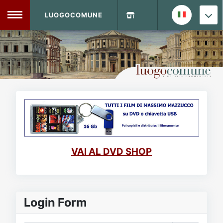
LUOGOCOMUNE
MENU
Home
Info Sito
Login
DVD Shop
Contatti
VAI AL DVD SHOP
Vecchio Sito
Archivio
Login Form