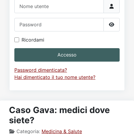
Video
Donazione
Forum
Nome utente
Password
Mostra p
Ricordami
Accesso
Password dimenticata?
Hai dimenticato il tuo nome utente?
Caso Gava: medici dove
siete?
Categoria:
Medicina & Salute