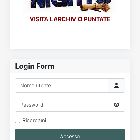
VISITA L'ARCHIVIO PUNTATE
Login Form
Nome utente
Password
Mostra p
Ricordami
Accesso