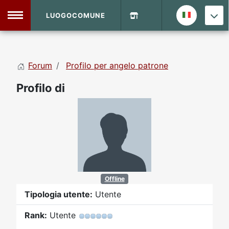
LUOGOCOMUNE
MENU
Forum
Profilo per angelo patrone
Home
Profilo di
Info Sito
Login
DVD Shop
Contatti
Vecchio Sito
Offline
Tipologia utente:
Utente
Archivio
Rank:
Utente