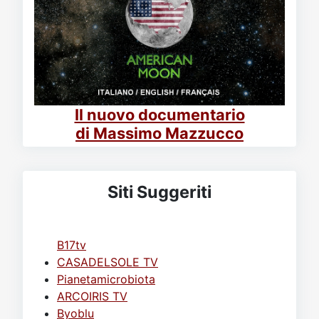
Il nuovo documentario
di Massimo Mazzucco
Siti Suggeriti
B17tv
CASADELSOLE TV
Pianetamicrobiota
ARCOIRIS TV
Byoblu