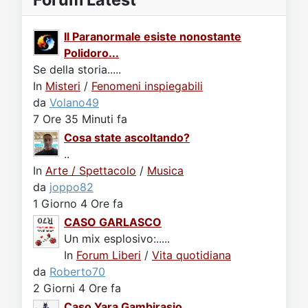
Il Paranormale esiste nonostante
Polidoro...
Se della storia.....
In
Misteri
/
Fenomeni inspiegabili
da
Volano49
7 Ore 35 Minuti fa
Cosa state ascoltando?
..
In
Arte / Spettacolo
/
Musica
da
joppo82
1 Giorno 4 Ore fa
CASO GARLASCO
Un mix esplosivo:.....
In
Forum Liberi
/
Vita quotidiana
da
Roberto70
2 Giorni 4 Ore fa
Caso Yara Gambirasio