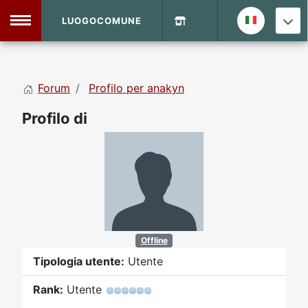
LUOGOCOMUNE
MENU
Forum
Profilo per anakyn
Home
Profilo di
Info Sito
Login
DVD Shop
Contatti
Vecchio Sito
Offline
Tipologia utente:
Utente
Archivio
Rank:
Utente