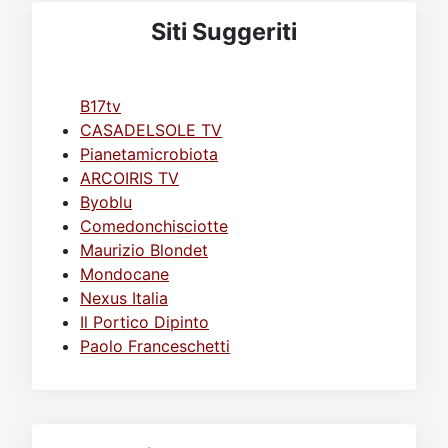
Siti Suggeriti
B17tv
CASADELSOLE TV
Pianetamicrobiota
ARCOIRIS TV
Byoblu
Comedonchisciotte
Maurizio Blondet
Mondocane
Nexus Italia
Il Portico Dipinto
Paolo Franceschetti