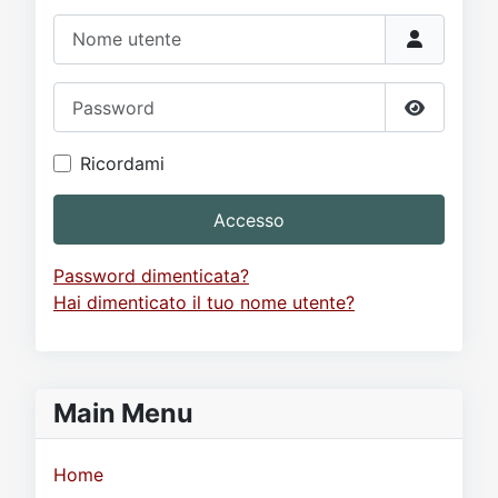
Nome utente
Password
Mostra p
Ricordami
Accesso
Password dimenticata?
Hai dimenticato il tuo nome utente?
Main Menu
Home