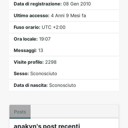
Video
Donazione
Forum
Data di registrazione:
08 Gen 2010
Ultimo accesso:
4 Anni 9 Mesi fa
Fuso orario:
UTC +2:00
Ora locale:
19:07
Messaggi:
13
Visite profilo:
2298
Sesso:
Sconosciuto
Data di nascita:
Sconosciuto
Posts
anakyn's post recenti