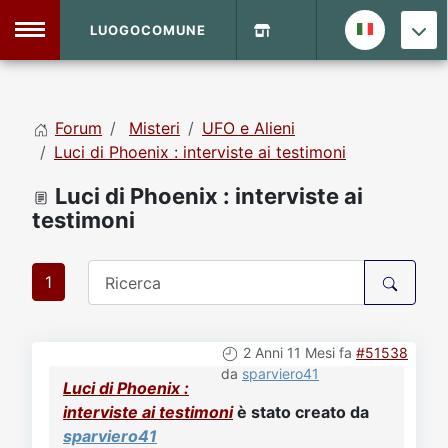
LUOGOCOMUNE
MENU
Forum
Misteri
UFO e Alieni
Home
Luci di Phoenix : interviste ai testimoni
Luci di Phoenix : interviste ai
Info Sito
Login
DVD Shop
testimoni
Contatti
1
Vecchio Sito
2 Anni 11 Mesi fa
#51538
da
sparviero41
Luci di Phoenix :
Archivio
interviste ai testimoni
è stato creato da
sparviero41