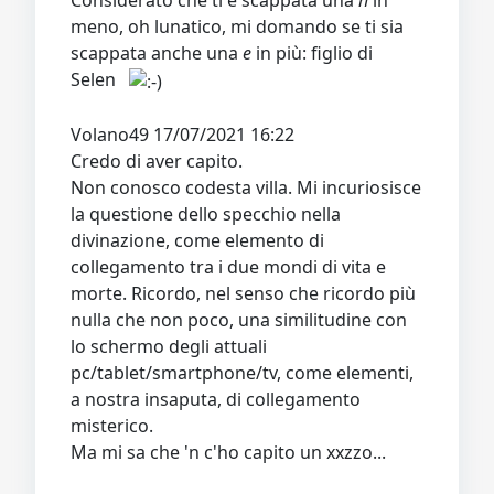
Considerato che ti è scappata una
h
in
meno, oh lunatico, mi domando se ti sia
scappata anche una
e
in più: figlio di
Selen
Volano49 17/07/2021 16:22
Credo di aver capito.
Non conosco codesta villa. Mi incuriosisce
la questione dello specchio nella
divinazione, come elemento di
collegamento tra i due mondi di vita e
morte. Ricordo, nel senso che ricordo più
nulla che non poco, una similitudine con
lo schermo degli attuali
pc/tablet/smartphone/tv, come elementi,
a nostra insaputa, di collegamento
misterico.
Ma mi sa che 'n c'ho capito un xxzzo...