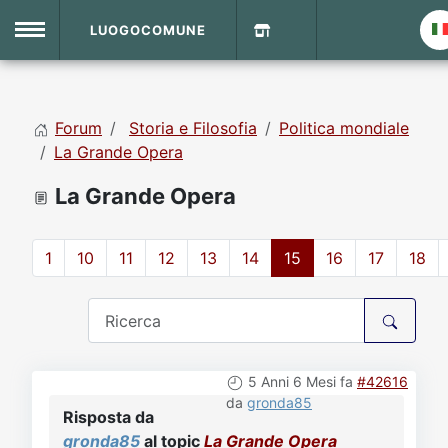
LUOGOCOMUNE
MENU
Forum
Storia e Filosofia
Politica mondiale
Home
La Grande Opera
La Grande Opera
Info Sito
Login
DVD Shop
1
10
11
12
13
14
15
16
17
18
Contatti
Vecchio Sito
5 Anni 6 Mesi fa
#42616
Archivio
da
gronda85
Risposta da
gronda85
al topic
La Grande Opera