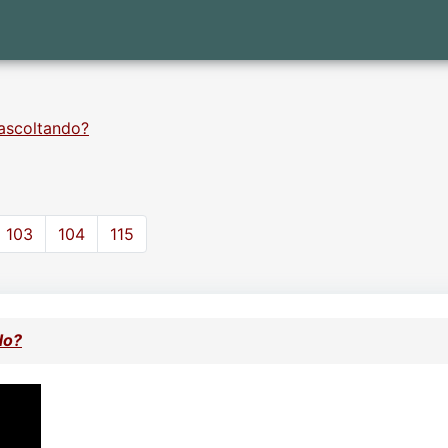
ascoltando?
103
104
115
do?