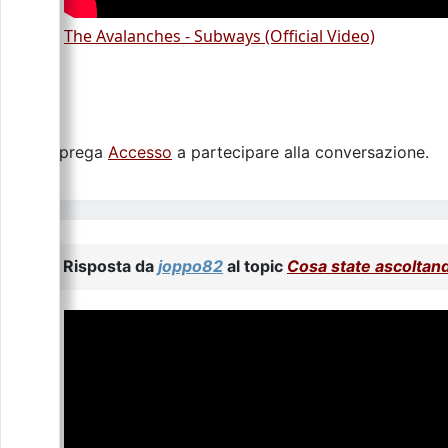
The Avalanches - Subways (Official Video)
Si prega
Accesso
a partecipare alla conversazione.
Risposta da
joppo82
al topic
Cosa state ascoltan