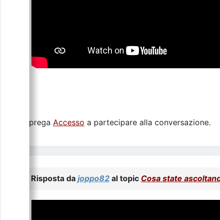
Si prega
Accesso
a partecipare alla conversazione.
Risposta da
joppo82
al topic
Cosa state ascoltan