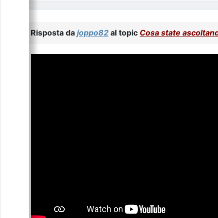
Risposta da
joppo82
al topic
Cosa state ascoltan