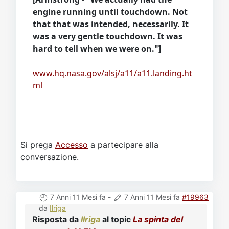
engine running until touchdown. Not
that that was intended, necessarily. It
was a very gentle touchdown. It was
hard to tell when we were on."]
www.hq.nasa.gov/alsj/a11/a11.landing.ht
ml
Si prega
Accesso
a partecipare alla
conversazione.
7 Anni 11 Mesi fa
-
7 Anni 11 Mesi fa
#19963
da
Ilriga
Risposta da
Ilriga
al topic
La spinta del