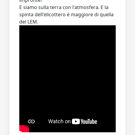
impronte?
E siamo sulla terra con l'atmosfera. E la
spinta dell'elicottero è maggiore di quella
del LEM.