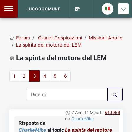
LUOGOCOMUNE
MENU
Forum
Grandi Cospirazioni
Missioni Apollo
Home
La spinta del motore del LEM
La spinta del motore del LEM
Info Sito
Login
DVD Shop
1
2
3
4
5
6
Contatti
Vecchio Sito
7 Anni 11 Mesi fa
#19956
Archivio
da
CharlieMike
Risposta da
CharlieMike
al topic
La spinta del motore