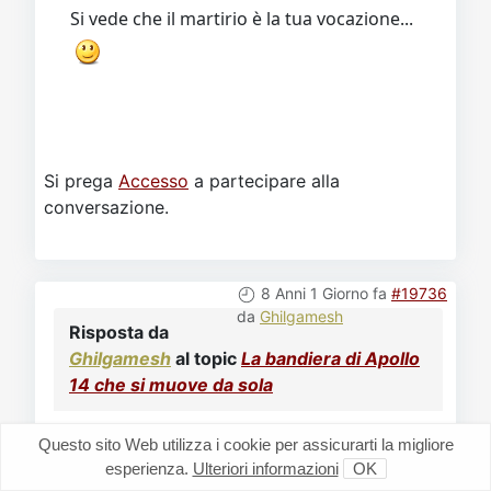
Si vede che il martirio è la tua vocazione...
Si prega
Accesso
a partecipare alla
conversazione.
8 Anni 1 Giorno fa
#19736
da
Ghilgamesh
Risposta da
Ghilgamesh
al topic
La bandiera di Apollo
14 che si muove da sola
HumanClone ha scritto: ha calcolato
Questo sito Web utilizza i cookie per assicurarti la migliore
esperienza.
Ulteriori informazioni
OK
la pressione alla bandiera per capire