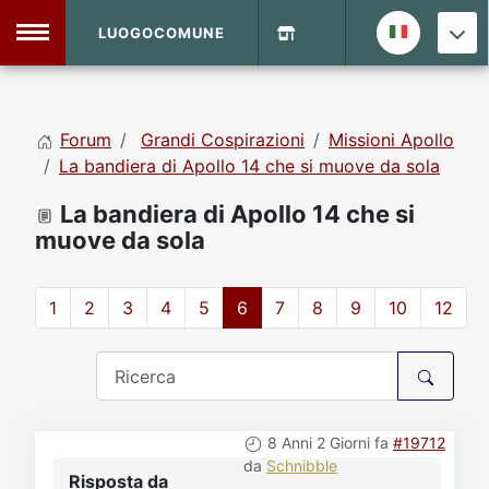
LUOGOCOMUNE
MENU
Forum
Grandi Cospirazioni
Missioni Apollo
Home
La bandiera di Apollo 14 che si muove da sola
La bandiera di Apollo 14 che si
Info Sito
Login
DVD Shop
muove da sola
Contatti
1
2
3
4
5
6
7
8
9
10
12
Vecchio Sito
Archivio
8 Anni 2 Giorni fa
#19712
da
Schnibble
Risposta da