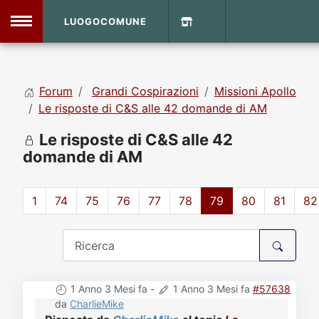
LUOGOCOMUNE
MENU
Forum
Grandi Cospirazioni
Missioni Apollo
Home
Le risposte di C&S alle 42 domande di AM
Le risposte di C&S alle 42
Info Sito
Login
DVD Shop
domande di AM
Contatti
1
74
75
76
77
78
79
80
81
82
Vecchio Sito
Archivio
1 Anno 3 Mesi fa
-
1 Anno 3 Mesi fa
#57638
da
CharlieMike