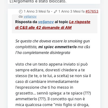
L\'Argomento è stato bloccato.
1 Anno 3 Mesi fa
-
1 Anno 3 Mesi fa
#57653
da
veljanov
Risposta da
veljanov
al topic
Le risposte
di C&S alle 42 domande di AM
Se questa che doveva essere la smoking gun
complottista,
mi spiac ammetterlo
ma c&s
l'ha completamente disintegrata
visto che un testo appena inviato si può
sempre editare, dovresti chiedere a te
stesso (te te, o te lui, a scelta) se non sia il
caso di cambiare immediatamente
l'espressione che ti ho messo in
grassetto... sennò spiega: a te spiace (???)
ammetterlo (???). Il concetto qui non è
mica qualcosa come "mio figlio si droga,