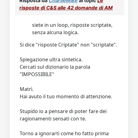
Risposta da
CharlieMike
al topic
Le
Video
Donazione
Forum
risposte di C&S alle 42 domande di AM
siete in un loop, risposte scriptate,
senza alcuna logica.
Si dice "risposte Criptate" non "scriptate".
Spiegazione ultra sintetica.
Cercati sul dizionario la parola
"IMPOSSIBILE"
Matrì.
Hai avuto il tuo momento di attenzione.
Stupido io a pensare di poter fare dei
ragionamenti sensati con te.
Torno a ignorarti come ho fatto prima