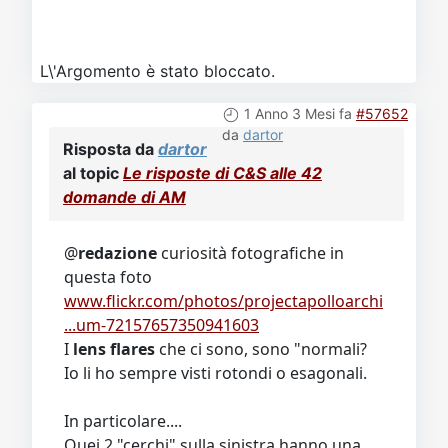
L\'Argomento è stato bloccato.
1 Anno 3 Mesi fa
#57652
da
dartor
Risposta da
dartor
al topic
Le risposte di C&S alle 42
domande di AM
@
redazione
curiosità fotografiche in
questa foto
www.flickr.com/photos/projectapolloarchi
...um-72157657350941603
I
lens flares
che ci sono, sono "normali?
Io li ho sempre visti rotondi o esagonali.
In particolare....
Quei 2 "cerchi" sulla sinistra hanno una