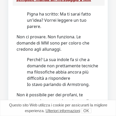
Pigna ha scritto: Ma ti sarai fatto
un'idea? Vorrei leggere un tuo
parere.
Non ci provare. Non funziona. Le
domande di MM sono per coloro che
credono agli allunaggi.
Perchè? La sua indole fa si che a
domande non prettamente tecniche
ma filosofiche abbia ancora più
difficoltà a rispondere
Io stavo parlando di Armstrong.
Non è possibile per dei profani, te
compreso, dare una spiegazione sullo
Questo sito Web utilizza i cookie per assicurarti la migliore
stato d'animo dei tre astronauti alla
esperienza.
Ulteriori informazioni
OK
conferenza. A meno di non essere esperti