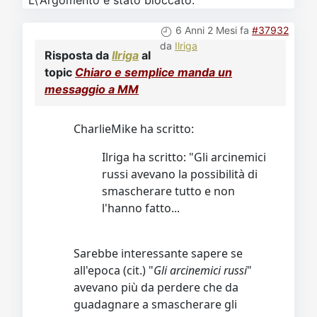
L\'Argomento è stato bloccato.
6 Anni 2 Mesi fa
#37932
da
Ilriga
Risposta da
Ilriga
al
topic
Chiaro e semplice manda un
messaggio a MM
CharlieMike ha scritto:
Ilriga ha scritto: "Gli arcinemici
russi avevano la possibilità di
smascherare tutto e non
l'hanno fatto...
Sarebbe interessante sapere se
all'epoca (cit.) "
Gli arcinemici russi
"
avevano più da perdere che da
guadagnare a smascherare gli