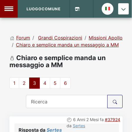
LUOGOCOMUNE
MENU
Forum
Grandi Cospirazioni
Missioni Apollo
Home
Chiaro e semplice manda un messaggio a MM
Chiaro e semplice manda un
Info Sito
Login
DVD Shop
messaggio a MM
Contatti
1
2
3
4
5
6
Vecchio Sito
Archivio
6 Anni 2 Mesi fa
#37924
da
Sertes
Risposta da
Sertes