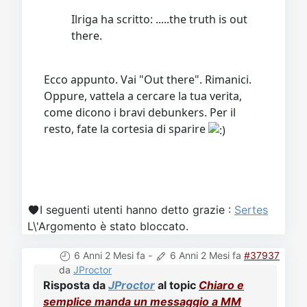
Ilriga ha scritto: .....the truth is out
there.
Ecco appunto. Vai "Out there". Rimanici.
Oppure, vattela a cercare la tua verita,
come dicono i bravi debunkers. Per il
resto, fate la cortesia di sparire
I seguenti utenti hanno detto grazie :
Sertes
L\'Argomento è stato bloccato.
6 Anni 2 Mesi fa
-
6 Anni 2 Mesi fa
#37937
da
JProctor
Risposta da
JProctor
al topic
Chiaro e
semplice manda un messaggio a MM