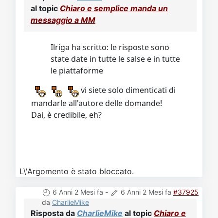
Video
Donazione
Forum
al topic
Chiaro e semplice manda un
messaggio a MM
Ilriga ha scritto: le risposte sono
state date in tutte le salse e in tutte
le piattaforme
vi siete solo dimenticati di
mandarle all'autore delle domande!
Dai, è credibile, eh?
L\'Argomento è stato bloccato.
6 Anni 2 Mesi fa
-
6 Anni 2 Mesi fa
#37925
da
CharlieMike
Risposta da
CharlieMike
al topic
Chiaro e