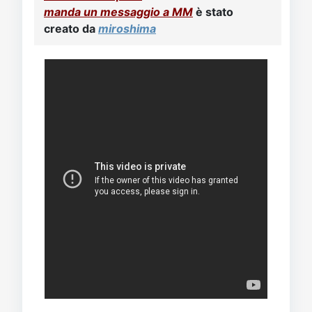
Video
Donazione
Forum
manda un messaggio a MM
è stato
creato da
miroshima