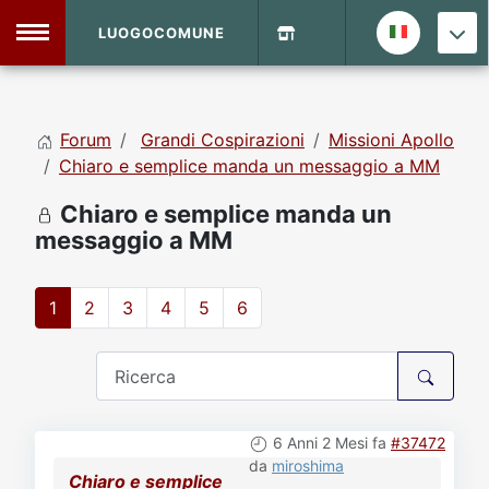
LUOGOCOMUNE
MENU
Forum
Grandi Cospirazioni
Missioni Apollo
Home
Chiaro e semplice manda un messaggio a MM
Chiaro e semplice manda un
Info Sito
Login
DVD Shop
messaggio a MM
Contatti
1
2
3
4
5
6
Vecchio Sito
Archivio
6 Anni 2 Mesi fa
#37472
da
miroshima
Chiaro e semplice