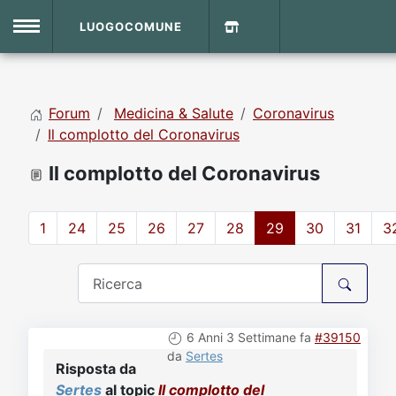
LUOGOCOMUNE
MENU
Forum
Medicina & Salute
Coronavirus
Home
Il complotto del Coronavirus
Il complotto del Coronavirus
Info Sito
Login
DVD Shop
1
24
25
26
27
28
29
30
31
3
Contatti
Vecchio Sito
6 Anni 3 Settimane fa
#39150
Archivio
da
Sertes
Risposta da
Sertes
al topic
Il complotto del