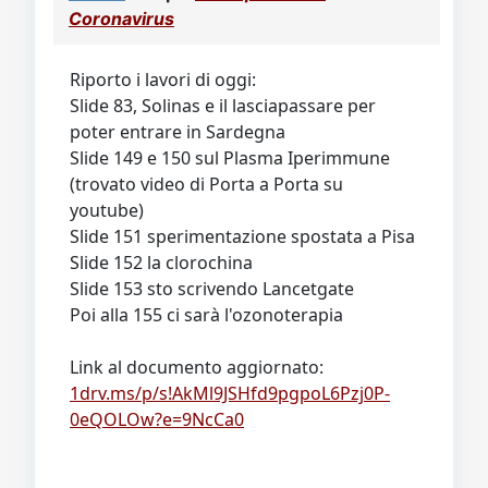
Video
Donazione
Forum
Coronavirus
Riporto i lavori di oggi:
Slide 83, Solinas e il lasciapassare per
poter entrare in Sardegna
Slide 149 e 150 sul Plasma Iperimmune
(trovato video di Porta a Porta su
youtube)
Slide 151 sperimentazione spostata a Pisa
Slide 152 la clorochina
Slide 153 sto scrivendo Lancetgate
Poi alla 155 ci sarà l'ozonoterapia
Link al documento aggiornato:
1drv.ms/p/s!AkMl9JSHfd9pgpoL6Pzj0P-
0eQOLOw?e=9NcCa0