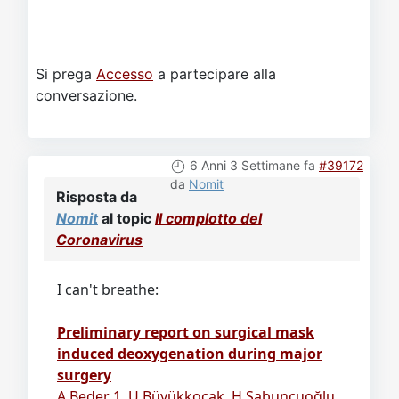
Si prega
Accesso
a partecipare alla
conversazione.
6 Anni 3 Settimane fa
#39172
da
Nomit
Risposta da
Nomit
al topic
Il complotto del
Coronavirus
I can't breathe:
Preliminary report on surgical mask
induced deoxygenation during major
surgery
A Beder 1, U Büyükkoçak, H Sabuncuoğlu,