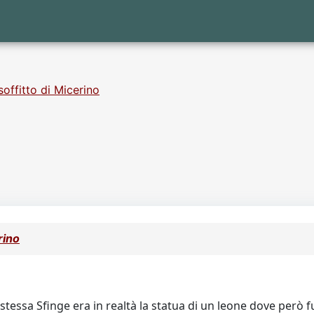
 soffitto di Micerino
erino
 stessa Sfinge era in realtà la statua di un leone dove però