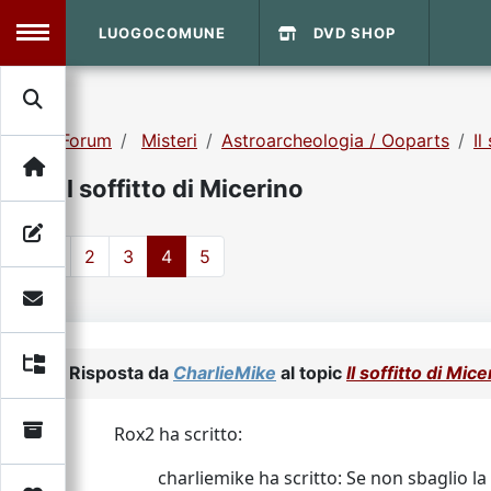
LUOGOCOMUNE
DVD SHOP
MENU
Forum
Misteri
Astroarcheologia / Ooparts
Il
Search
Home
Il soffitto di Micerino
Info Sito
Login
DVD Shop
1
2
3
4
5
Contatti
Vecchio Sito
Risposta da
CharlieMike
al topic
Il soffitto di Mic
Archivio
Rox2 ha scritto:
charliemike ha scritto: Se non sbaglio la