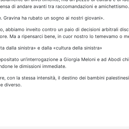
 pensa di andare avanti tra raccomandazioni e amichettismo
. Gravina ha rubato un sogno ai nostri giovani».
 abbiamo inveito contro un paio di decisioni arbitrali discut
gore. Ma a ripensarci bene, in cuor nostro lo temevamo o me
a dalla sinistra» e dalla «cultura della sinistra»
positato un’interrogazione a Giorgia Meloni e ad Abodi ch
andone le dimissioni immediate.
e, con la stessa intensità, il destino dei bambini palestin
e diverso.
LE