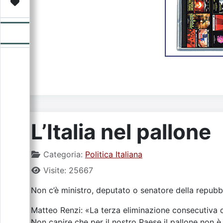
Video
Donazione
Forum
L’Italia nel pallone
Categoria:
Politica Italiana
Visite: 25667
Non c’è ministro, deputato o senatore della repubbli
Matteo Renzi: «La terza eliminazione consecutiva del
Non capire che per il nostro Paese il pallone non è