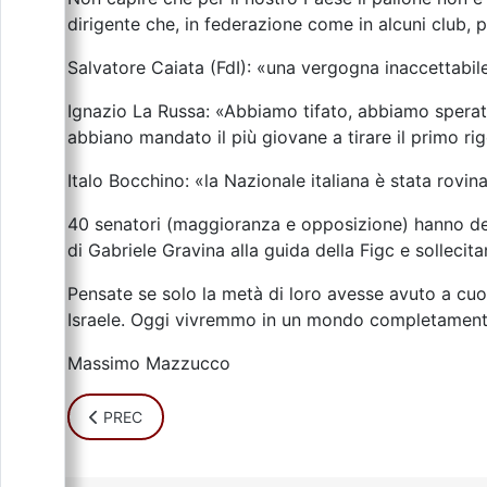
dirigente che, in federazione come in alcuni club,
Salvatore Caiata (FdI): «una vergogna inaccettabile
Ignazio La Russa: «Abbiamo tifato, abbiamo sperato,
abbiano mandato il più giovane a tirare il primo ri
Italo Bocchino: «la Nazionale italiana è stata rovinat
40 senatori (maggioranza e opposizione) hanno de
di Gabriele Gravina alla guida della Figc e sollecit
Pensate se solo la metà di loro avesse avuto a cuor
Israele. Oggi vivremmo in un mondo completament
Massimo Mazzucco
ARTICOLO PRECEDENTE: MELONI COMPLICE DI ISRAE
PREC