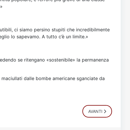
.»
ibili, ci siamo persino stupiti che incredibilmente
glio lo sapevamo. A tutto c’è un limite.»
iedendo se ritengano «sostenibile» la permanenza
esi maciullati dalle bombe americane sganciate da
ARTICOLO SUCCESSI
AVANTI