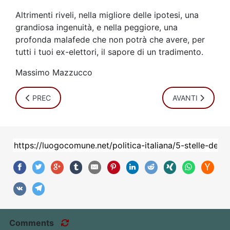
Altrimenti riveli, nella migliore delle ipotesi, una
grandiosa ingenuità, e nella peggiore, una
profonda malafede che non potrà che avere, per
tutti i tuoi ex-elettori, il sapore di un tradimento.
Massimo Mazzucco
ARTICOLO PRECEDENTE: A.A.A. SALVATORE CERCASI
ARTICOLO SUCCE
PREC
AVANTI
Comments