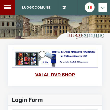
LUOGOCOMUNE
MENU
Home
Info Sito
Login
DVD Shop
Contatti
VAI AL DVD SHOP
Vecchio Sito
Archivio
Login Form