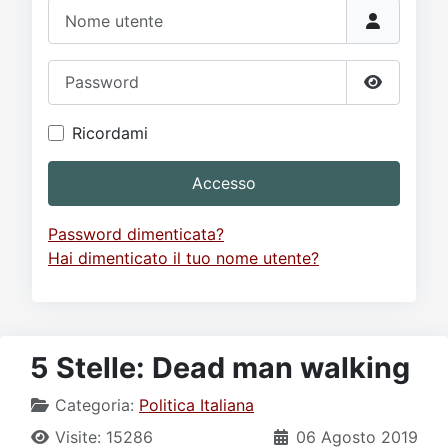
Video
Donazione
Forum
Nome utente
Password
Mostra p
Ricordami
Accesso
Password dimenticata?
Hai dimenticato il tuo nome utente?
5 Stelle: Dead man walking
Categoria:
Politica Italiana
Visite: 15286
06 Agosto 2019