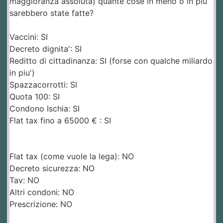
maggioranza assoluta) quante cose in meno o in piu'
sarebbero state fatte?
Vaccini: SI
Decreto dignita': SI
Reditto di cittadinanza: SI (forse con qualche miliardo
in piu')
Spazzacorrotti: SI
Quota 100: SI
Condono Ischia: SI
Flat tax fino a 65000 € : SI
Flat tax (come vuole la lega): NO
Decreto sicurezza: NO
Tav: NO
Altri condoni: NO
Prescrizione: NO