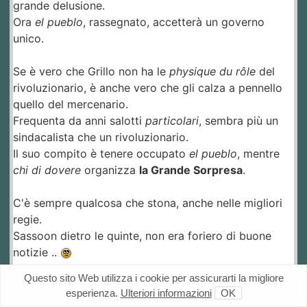
grande delusione.
Ora
el pueblo
, rassegnato, accetterà un governo
unico.
Se è vero che Grillo non ha le
physique du rôle
del
rivoluzionario, è anche vero che gli calza a pennello
quello del mercenario.
Frequenta da anni salotti
particolari
, sembra più un
sindacalista che un rivoluzionario.
Il suo compito è tenere occupato
el pueblo
, mentre
chi di dovere
organizza
la Grande Sorpresa
.
C'è sempre qualcosa che stona, anche nelle migliori
regie.
Sassoon dietro le quinte, non era foriero di buone
notizie ..
Questo sito Web utilizza i cookie per assicurarti la migliore
La Speranza é morta, e stanno pure pisciando sul
esperienza.
Ulteriori informazioni
OK
cadavere!