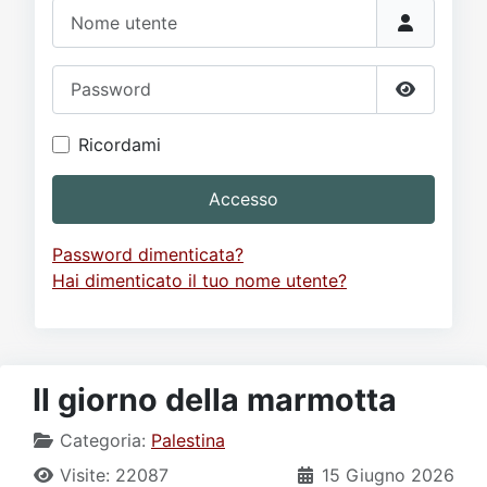
Video
Donazione
Forum
Nome utente
Password
Mostra p
Ricordami
Accesso
Password dimenticata?
Hai dimenticato il tuo nome utente?
Il giorno della marmotta
Categoria:
Palestina
Visite: 22087
15 Giugno 2026