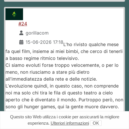
#24
gorillacom
15-06-2026 17:18
L'ho rivisto qualche mese
fa quel film, insieme ai miei bimbi, che cerco di tenerli
a basso regime ritmico televisivo.
Ci siamo evoluti forse troppo velocemente, o per lo
meno, non riusciamo a stare più dietro
all'immediatezza della rete e delle notizie.
L'evoluzione quindi, in questo caso, non comprende
noi ma solo chi tira le fila di questo teatro a cielo
aperto che è diventato il mondo. Purtroppo però, non
sono gli hunger games, qui la gente muore davvero.
Onestamente non salto più dalla sedia quando
Questo sito Web utilizza i cookie per assicurarti la migliore
continuo a leggere le solite cagate dei giornalai, mi
esperienza.
Ulteriori informazioni
OK
sembra innanzi di stare proprio davanti a un