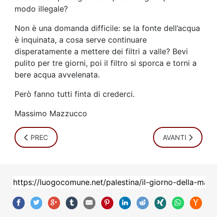
modo illegale?
Non è una domanda difficile: se la fonte dell’acqua
è inquinata, a cosa serve continuare
disperatamente a mettere dei filtri a valle? Bevi
pulito per tre giorni, poi il filtro si sporca e torni a
bere acqua avvelenata.
Però fanno tutti finta di crederci.
Massimo Mazzucco
ARTICOLO PRECEDENTE: IRAN-EGITTO: NON È SOLO CALC
ARTICOLO SUCC
PREC
AVANTI