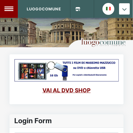
LUOGOCOMUNE
MENU
Home
Info Sito
Login
DVD Shop
Contatti
VAI AL DVD SHOP
Vecchio Sito
Archivio
Login Form