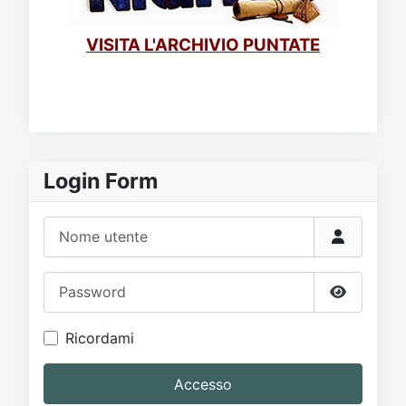
VISITA L'ARCHIVIO PUNTATE
Login Form
Nome utente
Password
Mostra p
Ricordami
Accesso