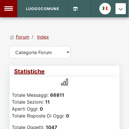
LUOGOCOMUNE
MENU
Forum
Index
Home
Info Sito
Login
DVD Shop
Statistiche
Contatti
Totale Messaggi:
66811
Vecchio Sito
Totale Sezioni:
11
Aperti Oggi:
0
Archivio
Totale Risposte Di Oggi:
0
Totale Oggetti:
1047