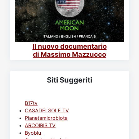
Il nuovo documentario
di Massimo Mazzucco
Siti Suggeriti
B17tv
CASADELSOLE TV
Pianetamicrobiota
ARCOIRIS TV
Byoblu