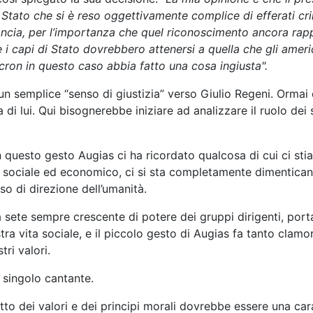
tato che si è reso oggettivamente complice di efferati cri
ancia, per l’importanza che quel riconoscimento ancora rap
e i capi di Stato dovrebbero attenersi a quella che gli ameri
ron in questo caso abbia fatto una cosa ingiusta".
 un semplice “senso di giustizia” verso Giulio Regeni. Ormai
di lui. Qui bisognerebbe iniziare ad analizzare il ruolo dei s
questo gesto Augias ci ha ricordato qualcosa di cui ci stiam
sociale ed economico, ci si sta completamente dimenticando
o di direzione dell’umanità.
lla sete sempre crescente di potere dei gruppi dirigenti, po
stra vita sociale, e il piccolo gesto di Augias fa tanto cla
ri valori.
l singolo cantante.
etto dei valori e dei principi morali dovrebbe essere una car