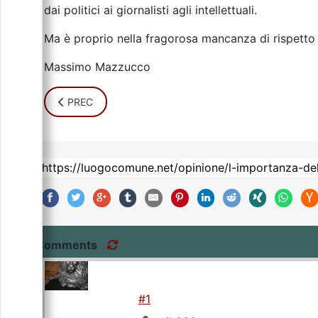
dai politici ai giornalisti agli intellettuali.
Ma è proprio nella fragorosa mancanza di rispetto d
Massimo Mazzucco
ARTICOLO PRECEDENTE: IL PROBLEMA. BREVE COMPE
PREC
Comments
#1