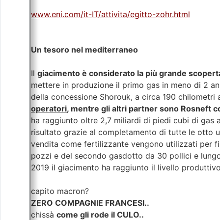
www.eni.com/it-IT/attivita/egitto-zohr.html
Un tesoro nel mediterraneo
Il
giacimento è considerato la più grande scoperta
mettere in produzione il primo gas in meno di 2 an
della concessione Shorouk, a circa 190 chilometri a
operatori
, mentre gli altri partner sono Rosneft 
ha raggiunto oltre 2,7 miliardi di piedi cubi di gas
risultato grazie al completamento di tutte le otto un
vendita come fertilizzante vengono utilizzati per fin
pozzi e del secondo gasdotto da 30 pollici e lungo 
2019 il giacimento ha raggiunto il livello produttiv
capito macron?
ZERO COMPAGNIE FRANCESI..
chissà
come gli rode il CULO..