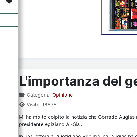
Video
Donazione
Forum
L'importanza del g
Categoria:
Opinione
Visite: 16636
Mi ha molto colpito la notizia che Corrado Augias re
presidente egiziano Al-Sisi.
In una lettera al quotidiano Repubblica, Augias ha 