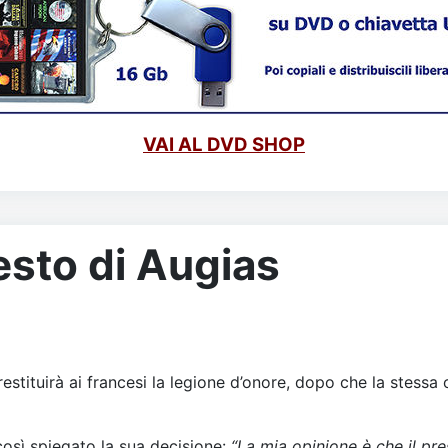
VAI AL DVD SHOP
esto di Augias
stituirà ai francesi la legione d’onore, dopo che la stessa 
così spiegato la sua decisione:
“La mia opinione è che il p