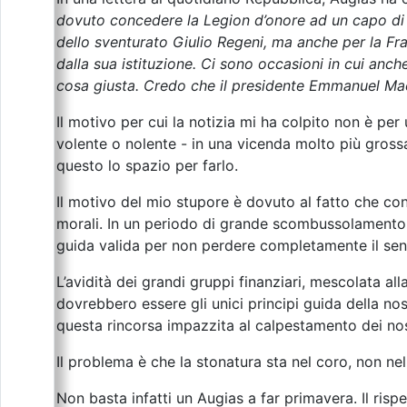
dovuto concedere la Legion d’onore ad un capo di S
dello sventurato Giulio Regeni, ma anche per la Fr
dalla sua istituzione. Ci sono occasioni in cui anch
cosa giusta. Credo che il presidente Emmanuel Mac
Il motivo per cui la notizia mi ha colpito non è per
volente o nolente - in una vicenda molto più grossa 
questo lo spazio per farlo.
Il motivo del mio stupore è dovuto al fatto che con 
morali. In un periodo di grande scombussolamento 
guida valida per non perdere completamente il sens
L’avidità dei grandi gruppi finanziari, mescolata a
dovrebbero essere gli unici principi guida della no
questa rincorsa impazzita al calpestamento dei nost
Il problema è che la stonatura sta nel coro, non ne
Non basta infatti un Augias a far primavera. Il risp