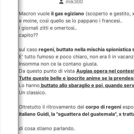
mik300
Macron vuole
il gas egiziano
(scoperto e gestito, x
e moine, così quello se lo pappano i francesi..
i giornali zitti e omertosi..
capito??
sul caso
regeni, buttato nella mischia spionistica
E' tutto fumoso e poco chiaro, non era lì in vacanz
Insomma non ce la contano giusta.
Da questo punto di vista
Augias opera nel contesto 
Tutte queste belle e ipocrite anime se la prendess
Lo hanno
buttato allo sbaraglio e poi, quando ser
Un classico.
Oltretutto il ritrovamento del
corpo di regeni
espos
italiano Guidi, la "sguattera del guatemala", x trat
di cosa stiamo parlando.