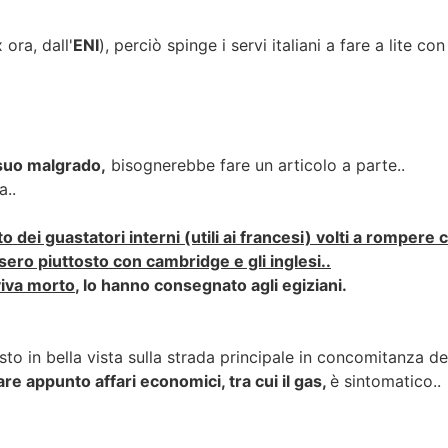
 ora, dall'
ENI
), perciò spinge i servi italiani a fare a lite con
 suo malgrado,
bisognerebbe fare un articolo a parte..
a..
dei guastatori interni (utili ai francesi) volti a rompere co
ero piuttosto con cambridge e gli inglesi..
viva morto
, lo hanno consegnato agli egiziani.
to in bella vista sulla strada principale in concomitanza de
tare appunto affari economici, tra cui il gas,
è sintomatico..