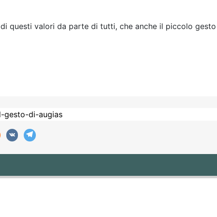
i questi valori da parte di tutti, che anche il piccolo ges
NDIO CRITICO DELL'IDEOLOGIA NEOLIBERALE