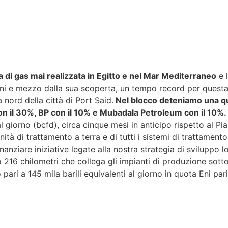
 di gas mai realizzata in Egitto e nel Mar Mediterraneo
e l
ni e mezzo dalla sua scoperta, un tempo record per questa t
 nord della città di Port Said.
Nel blocco deteniamo una qu
con il 30%, BP con il 10% e Mubadala Petroleum con il 10%.
 al giorno (bcfd), circa cinque mesi in anticipo rispetto al
ità di trattamento a terra e di tutti i sistemi di trattamento
anziare iniziative legate alla nostra strategia di sviluppo loc
216 chilometri che collega gli impianti di produzione sottom
o pari a 145 mila barili equivalenti al giorno in quota Eni pa