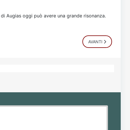
to di Augias oggi può avere una grande risonanza.
ARTICOLO SUCCESSI
AVANTI