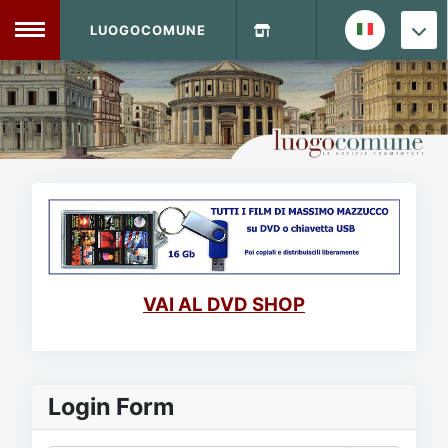
LUOGOCOMUNE
MENU
Home
Info Sito
Login
DVD Shop
Contatti
VAI AL DVD SHOP
Vecchio Sito
Archivio
Login Form