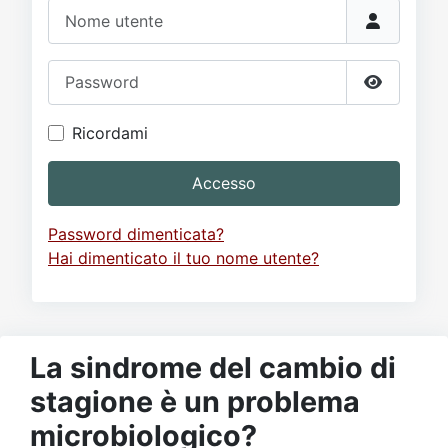
Video
Donazione
Forum
Nome utente
Password
Mostra p
Ricordami
Accesso
Password dimenticata?
Hai dimenticato il tuo nome utente?
La sindrome del cambio di
stagione è un problema
microbiologico?