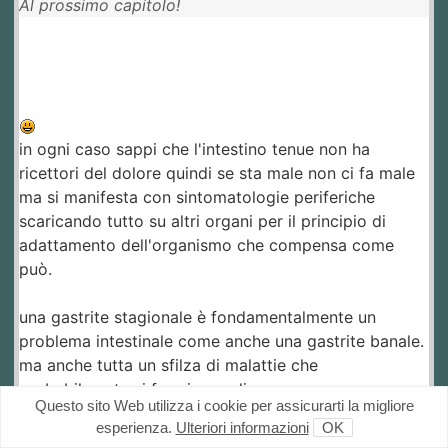
Al prossimo capitolo!
in ogni caso sappi che l'intestino tenue non ha
ricettori del dolore quindi se sta male non ci fa male
ma si manifesta con sintomatologie periferiche
scaricando tutto su altri organi per il principio di
adattamento dell'organismo che compensa come
può.
una gastrite stagionale è fondamentalmente un
problema intestinale come anche una gastrite banale.
ma anche tutta un sfilza di malattie che
probabilmente si fa prima a dire cosa non provoca
Questo sito Web utilizza i cookie per assicurarti la migliore
considerando che tutti i processi riparatori e quelli
esperienza.
Ulteriori informazioni
OK
difensivi hanno sede lì...