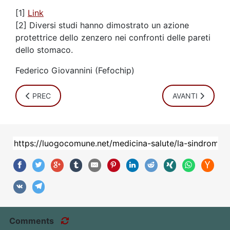
[1]
Link
[2] Diversi studi hanno dimostrato un azione
protettrice dello zenzero nei confronti delle pareti
dello stomaco.
Federico Giovannini (Fefochip)
ARTICOLO PRECEDENTE: EQUILIBRIO ACIDO-BASE. PREVE
ARTICOLO SUCCE
PREC
AVANTI
Comments