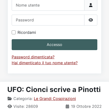
Video
Donazione
Forum
Nome utente
Password
Mostra p
Ricordami
Accesso
Password dimenticata?
Hai dimenticato il tuo nome utente?
UFO: Cionci scrive a Pinotti
Categoria:
Le Grandi Cospirazioni
Visite: 28609
19 Ottobre 2022