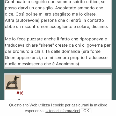
Continuate a seguirlo con sommo spirito critico, se
posso darvi un consiglio. Ascolatate ammodo che
dice. Così poi se mi ero sbagliato me lo direte.
Altra (autorevole) persona che ci entrò in contatto
ebbe un riscontro non accogliente e solare, diciamo.
Me lo fece puzzare anche il fatto che riproponeva e
traduceva chiare "sirene" create da chi ci governa per
dar bromuro a chi si fa delle domande (era forse
Qnon oppure anzi, no mi sembra proprio traducesse
quella messinscena che è Anonimous).
#16
Upaut
Questo sito Web utilizza i cookie per assicurarti la migliore
20-10-2022 14:40
esperienza.
Ulteriori informazioni
OK