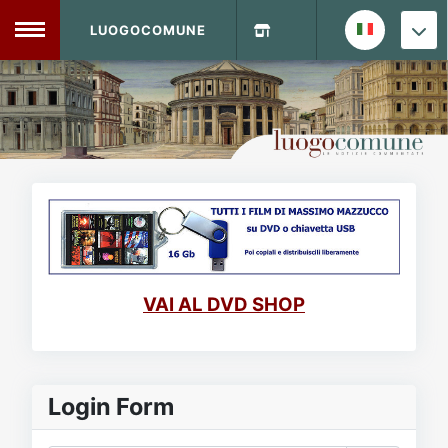
LUOGOCOMUNE
MENU
Home
Info Sito
Login
DVD Shop
Contatti
VAI AL DVD SHOP
Vecchio Sito
Archivio
Login Form