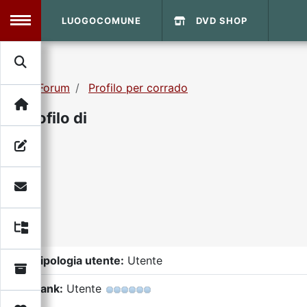
LUOGOCOMUNE
DVD SHOP
MENU
Forum
Profilo per corrado
Search
Home
Profilo di
Info Sito
Login
DVD Shop
Contatti
Vecchio Sito
Tipologia utente:
Utente
Archivio
Rank:
Utente