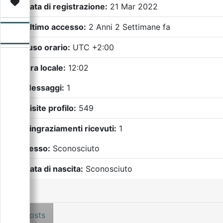
Video
Donazione
Forum
Data di registrazione:
21 Mar 2022
Ultimo accesso:
2 Anni 2 Settimane fa
Fuso orario:
UTC +2:00
Ora locale:
12:02
Messaggi:
1
Visite profilo:
549
Ringraziamenti ricevuti:
1
Sesso:
Sconosciuto
Data di nascita:
Sconosciuto
Posts