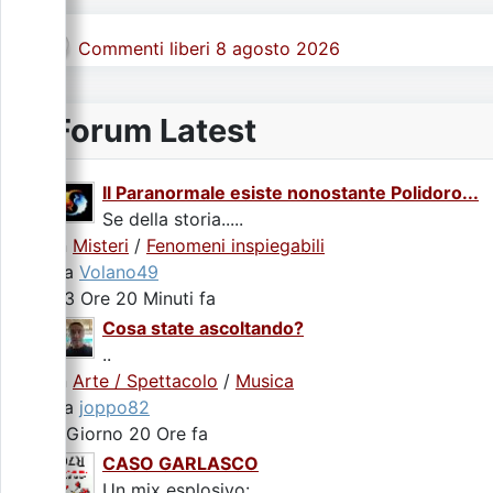
Commenti liberi 8 agosto 2026
Forum Latest
Il Paranormale esiste nonostante Polidoro...
Se della storia.....
In
Misteri
/
Fenomeni inspiegabili
da
Volano49
23 Ore 20 Minuti fa
Cosa state ascoltando?
..
In
Arte / Spettacolo
/
Musica
da
joppo82
1 Giorno 20 Ore fa
CASO GARLASCO
Un mix esplosivo:.....