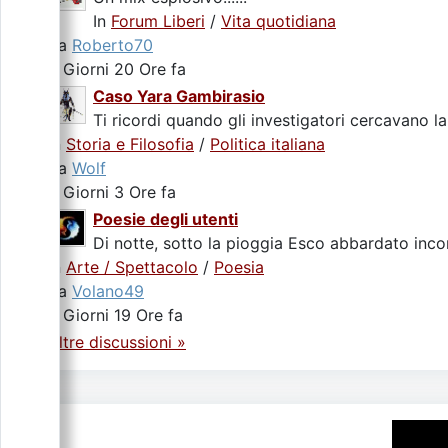
In
Forum Liberi
/
Vita quotidiana
da
Roberto70
2 Giorni 20 Ore fa
Caso Yara Gambirasio
Ti ricordi quando gli investigatori cercavano la
In
Storia e Filosofia
/
Politica italiana
da
Wolf
4 Giorni 3 Ore fa
Poesie degli utenti
Di notte, sotto la pioggia Esco abbardato incon
In
Arte / Spettacolo
/
Poesia
da
Volano49
4 Giorni 19 Ore fa
Altre discussioni »