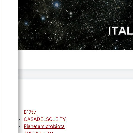
B17tv
CASADELSOLE TV
Pianetamicrobiota