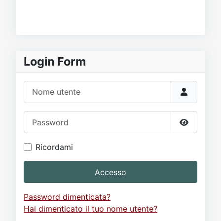
Login Form
Nome utente
Password
Mostra p
Ricordami
Accesso
Password dimenticata?
Hai dimenticato il tuo nome utente?