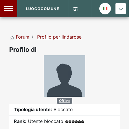
LUOGOCOMUNE
MENU
Forum
Profilo per lindarose
Home
Profilo di
Info Sito
Login
DVD Shop
Contatti
Vecchio Sito
Offline
Tipologia utente:
Bloccato
Archivio
Rank:
Utente bloccato