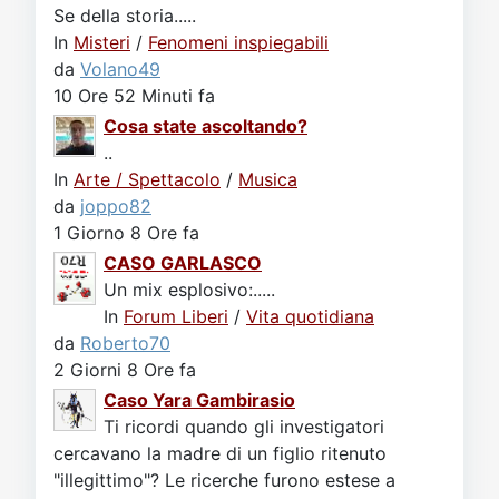
Se della storia.....
In
Misteri
/
Fenomeni inspiegabili
da
Volano49
10 Ore 52 Minuti fa
Cosa state ascoltando?
..
In
Arte / Spettacolo
/
Musica
da
joppo82
1 Giorno 8 Ore fa
CASO GARLASCO
Un mix esplosivo:.....
In
Forum Liberi
/
Vita quotidiana
da
Roberto70
2 Giorni 8 Ore fa
Caso Yara Gambirasio
Ti ricordi quando gli investigatori
cercavano la madre di un figlio ritenuto
"illegittimo"? Le ricerche furono estese a