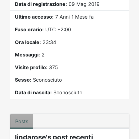
Video
Donazione
Forum
Data di registrazione:
09 Mag 2019
Ultimo accesso:
7 Anni 1 Mese fa
Fuso orario:
UTC +2:00
Ora locale:
23:34
Messaggi:
2
Visite profilo:
375
Sesso:
Sconosciuto
Data di nascita:
Sconosciuto
Posts
lindarose's post recenti