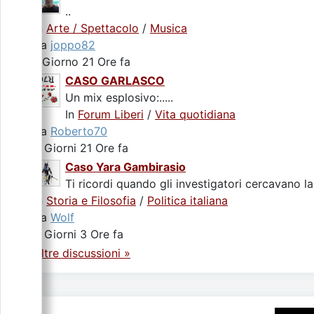
..
In
Arte / Spettacolo
/
Musica
da
joppo82
1 Giorno 21 Ore fa
CASO GARLASCO
Un mix esplosivo:.....
In
Forum Liberi
/
Vita quotidiana
da
Roberto70
2 Giorni 21 Ore fa
Caso Yara Gambirasio
Ti ricordi quando gli investigatori cercavano la
In
Storia e Filosofia
/
Politica italiana
da
Wolf
4 Giorni 3 Ore fa
Altre discussioni »