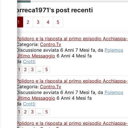
iorreca1971's post recenti
1
2
3
4
5
Polidoro e la risposta al primo episodio Acchiapp
Categoria:
Contro.Tv
Discussione avviata 6 Anni 7 Mesi fa, da
Polemos
Ultimo Messaggio
6 Anni 4 Mesi fa
da
Crotti
1
2
3
...
5
Polidoro e la risposta al primo episodio Acchiapp
Categoria:
Contro.Tv
Discussione avviata 6 Anni 7 Mesi fa, da
Polemos
Ultimo Messaggio
6 Anni 4 Mesi fa
da
Crotti
1
2
3
...
5
Polidoro e la risposta al primo episodio Acchiapp