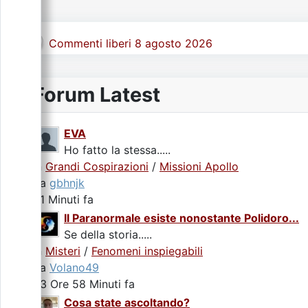
Commenti liberi 8 agosto 2026
Forum Latest
EVA
Ho fatto la stessa.....
In
Grandi Cospirazioni
/
Missioni Apollo
da
gbhnjk
31 Minuti fa
Il Paranormale esiste nonostante Polidoro...
Se della storia.....
In
Misteri
/
Fenomeni inspiegabili
da
Volano49
23 Ore 58 Minuti fa
Cosa state ascoltando?