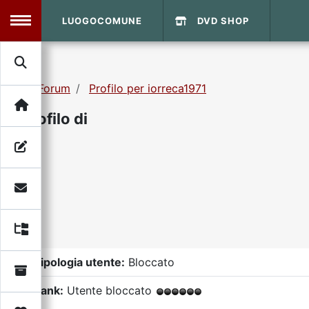
LUOGOCOMUNE
DVD SHOP
MENU
Forum
Profilo per iorreca1971
Search
Home
Profilo di
Info Sito
Login
DVD Shop
Contatti
Vecchio Sito
Tipologia utente:
Bloccato
Archivio
Rank:
Utente bloccato