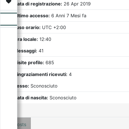
Video
Donazione
Forum
Data di registrazione:
26 Apr 2019
Ultimo accesso:
6 Anni 7 Mesi fa
Fuso orario:
UTC +2:00
Ora locale:
12:40
Messaggi:
41
Visite profilo:
685
Ringraziamenti ricevuti:
4
Sesso:
Sconosciuto
Data di nascita:
Sconosciuto
Posts